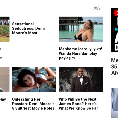
Me
35
Af