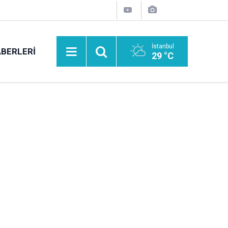
İstanbul
BERLERI
29 °C