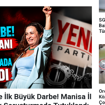
SG
Ba
Tü
Or
e İlk Büyük Darbe! Manisa İl
Kö
Ço