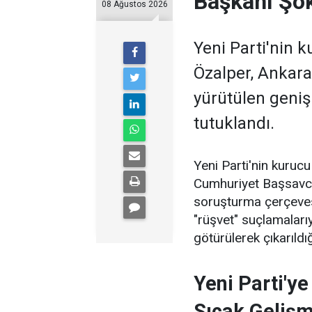
Başkanı Şo
08 Ağustos 2026
Yeni Parti'nin 
Özalper, Ankara
yürütülen geni
tutuklandı.
Yeni Parti'nin kuruc
Cumhuriyet Başsavcıl
soruşturma çerçevesi
"rüşvet" suçlamaları
götürülerek çıkarıld
Yeni Parti'y
Sıcak Geliş