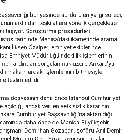
şsavcılığı bünyesinde sürdürülen yargı süreci,
uşunun ardından teşkilatlara yönelik gerçekleşen
ini taşıyor. Soruşturma prosedürleri
stos tarihinde Manisa'daki ikametinde arama
kanı İlksen Özalper, emniyet ekiplerince
nisa Emniyet Müdürlüğü'ndeki ilk işlemlerinin
men ardından sorgulanmak üzere Ankara'ya
adli makamlardaki işlemlerinin bitmesiyle
e teslim edildi.
rma dosyasının daha önce İstanbul Cumhuriyet
 açıldığı, ancak verilen yetkisizlik kararının
kara Cumhuriyet Başsavcılığı'na aktarıldığı
apsamında daha önce de Manisa Büyükşehir
anışmanı Demirhan Gözaçan, şoförü Anıl Demir
Genel Müdürü Cem Yüzer aynı suçlamalarla