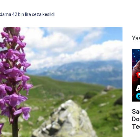
dama 42 bin lira ceza kesildi
Ya
Sa
Do
Te