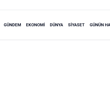
GÜNDEM
EKONOMI
DÜNYA
SIYASET
GÜNÜN HA