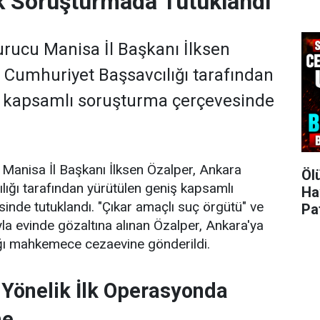
k Soruşturmada Tutuklandı
kurucu Manisa İl Başkanı İlksen
 Cumhuriyet Başsavcılığı tarafından
ş kapsamlı soruşturma çerçevesinde
u Manisa İl Başkanı İlksen Özalper, Ankara
Öl
ığı tarafından yürütülen geniş kapsamlı
Ha
nde tutuklandı. "Çıkar amaçlı suç örgütü" ve
Pa
yla evinde gözaltına alınan Özalper, Ankara'ya
ığı mahkemece cezaevine gönderildi.
e Yönelik İlk Operasyonda
me