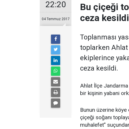
22:20
Bu çiçeği t
ceza kesildi
04 Temmuz 2017
Toplanması yasa
toplarken Ahlat
ekiplerince yaka
ceza kesildi.
Ahlat İlçe Jandarma 
bir kişinin yabani ork
Bunun üzerine köye 
çiçeği soğanı toplay
muhalefet" suçundan 