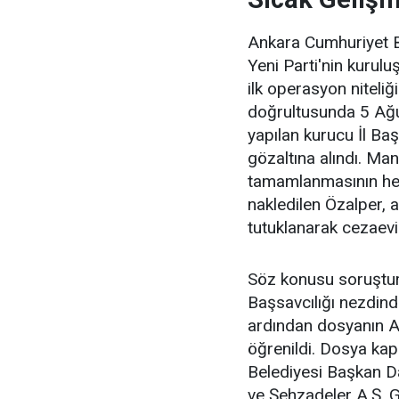
Ankara Cumhuriyet Ba
Yeni Parti'nin kurul
ilk operasyon niteliğ
doğrultusunda 5 Ağu
yapılan kurucu İl Baş
gözaltına alındı. Ma
tamamlanmasının he
nakledilen Özalper, 
tutuklanarak cezaevin
Söz konusu soruştu
Başsavcılığı nezdinde
ardından dosyanın An
öğrenildi. Dosya k
Belediyesi Başkan D
ve Şehzadeler A.Ş. 