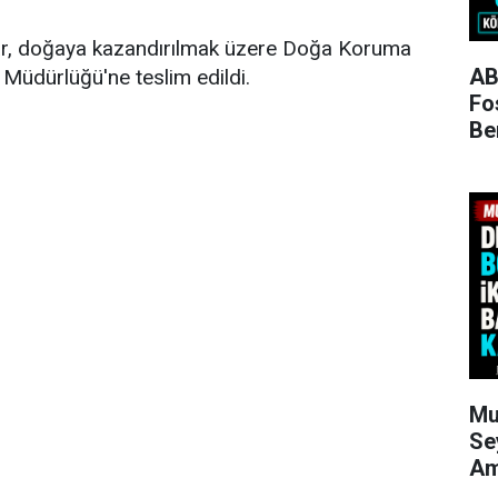
lar, doğaya kazandırılmak üzere Doğa Koruma
AB
 Müdürlüğü'ne teslim edildi.
Fo
Be
Mu
Se
Am