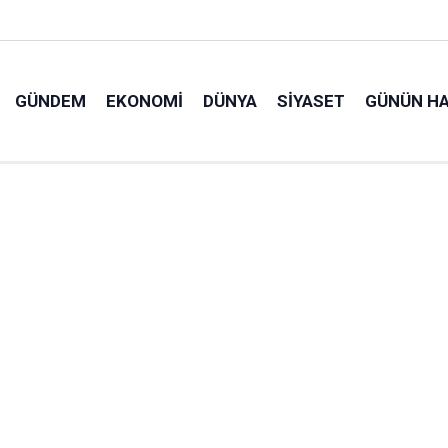
GÜNDEM
EKONOMI
DÜNYA
SIYASET
GÜNÜN HA