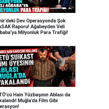
mir'deki Dev Operasyonda Şok
SAK Raporu! Ağabeyden Veli
baba’ya Milyonluk Para Trafiği!
TÖ’cü Hain Yüzbaşının Ablası da
kalandı! Muğla'da Film Gibi
erasyon!