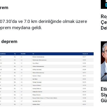
prem
Ro
07.30’da ve 7.0 km derinliğinde olmak üzere
Çe
eprem meydana geldi.
De
 deprem
Et
Si
Gü