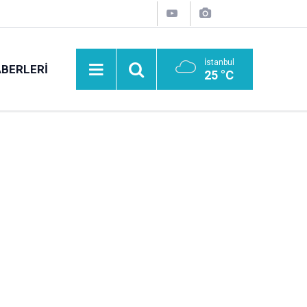
İstanbul
BERLERI
25 °C