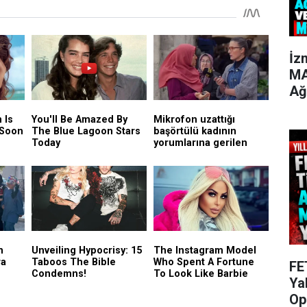
İz
MA
Ağ
FE
Ya
Op