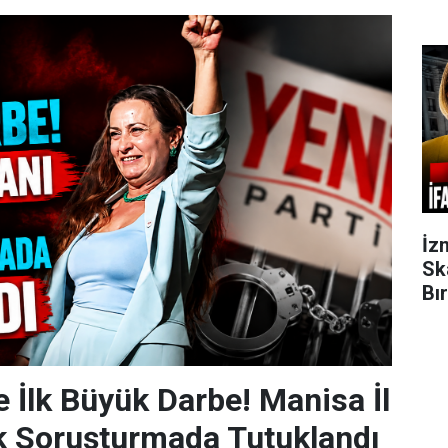
İz
Sk
Bı
e İlk Büyük Darbe! Manisa İl
k Soruşturmada Tutuklandı