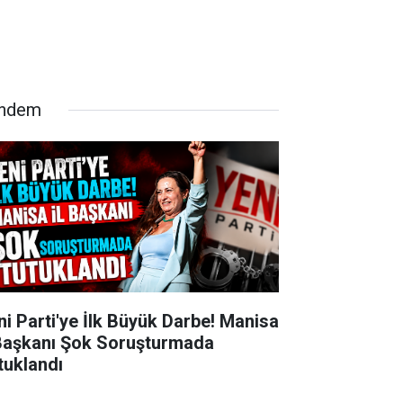
ndem
ni Parti'ye İlk Büyük Darbe! Manisa
 Başkanı Şok Soruşturmada
tuklandı