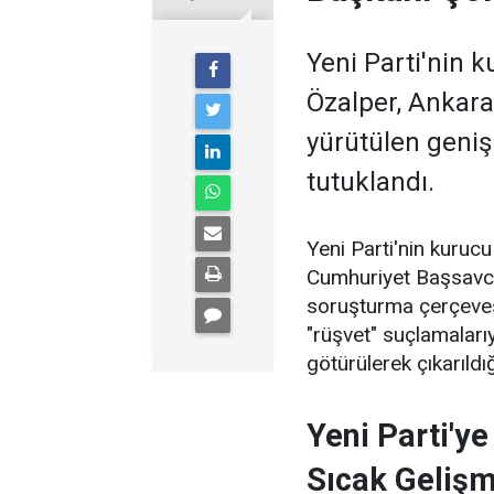
Yeni Parti'nin 
Özalper, Ankara
yürütülen geni
tutuklandı.
Yeni Parti'nin kuruc
Cumhuriyet Başsavcıl
soruşturma çerçevesi
"rüşvet" suçlamaları
götürülerek çıkarıld
Yeni Parti'y
Sıcak Geliş