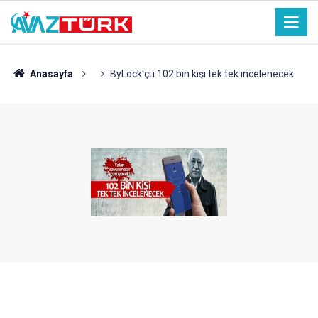
Anasayfa
ByLock'çu 102 bin kişi tek tek incelenecek