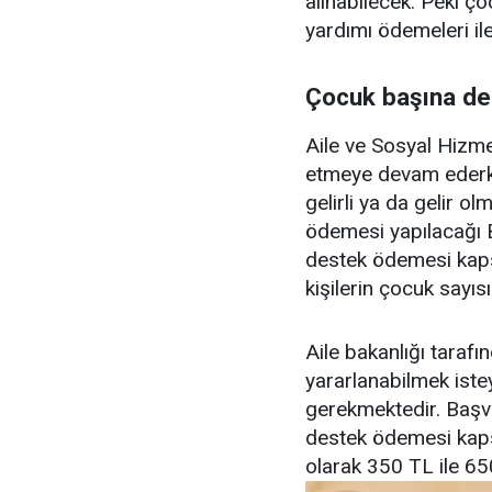
alınabilecek. Peki ç
yardımı ödemeleri ile 
Çocuk başına de
Aile ve Sosyal Hizmet
etmeye devam ederken
gelirli ya da gelir o
ödemesi yapılacağı B
destek ödemesi kap
kişilerin çocuk sayıs
Aile bakanlığı tara
yararlanabilmek istey
gerekmektedir. Başvu
destek ödemesi kaps
olarak 350 TL ile 65