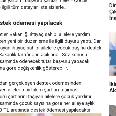
ocuk yardımı başvuru şartları neler? Çocuk
Di
ilgili tüm detaylar işte sizlerle..
Çı
İn
stek ödemesi yapılacak
ler Bakanlığı ihtiyaç sahibi ailelere yardım
 yeni bir düzenleme ile ilgili duyuru yaptı. Dar
lmayan ihtiyaç sahibi ailelere çocuk başına destek
akanlık tarafından açıklandı. Söz konusu
samında ödenecek tutar başvuru yapacak
ına göre değişkenlik gösterebilir.
fından gerçekleşen destek ödemesinden
İk
en ailelerin birtakım şartları taşıması
Ald
ru şartlarını taşıyan ailelere çocuk yardımı
amında çocuk sayısına göre her aileye aylık
0 TL arasında destek ödemesi yapılacaktır.