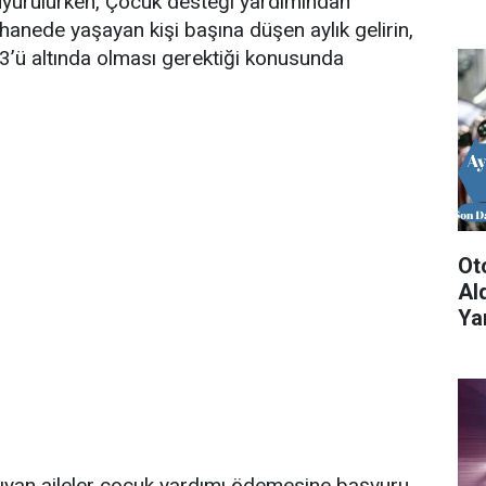
yurulurken, Çocuk desteği yardımından
 hanede yaşayan kişi başına düşen aylık gelirin,
/3’ü altında olması gerektiği konusunda
Ot
Al
Yar
taşıyan aileler çocuk yardımı ödemesine başvuru