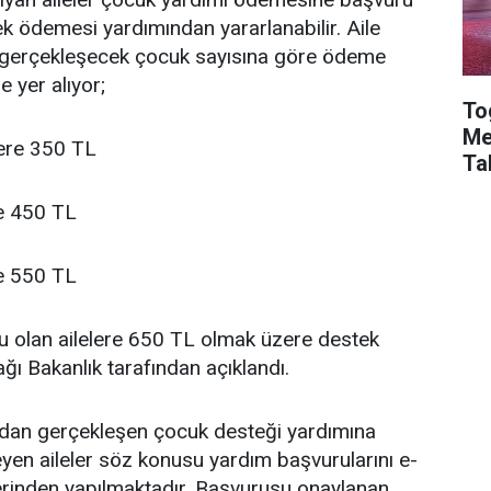
 ödemesi yardımından yararlanabilir. Aile
n gerçekleşecek çocuk sayısına göre ödeme
e yer alıyor;
To
Me
lere 350 TL
Ta
re 450 TL
re 550 TL
u olan ailelere 650 TL olmak üzere destek
ğı Bakanlık tarafından açıklandı.
ından gerçekleşen çocuk desteği yardımına
en aileler söz konusu yardım başvurularını e-
erinden yapılmaktadır. Başvurusu onaylanan