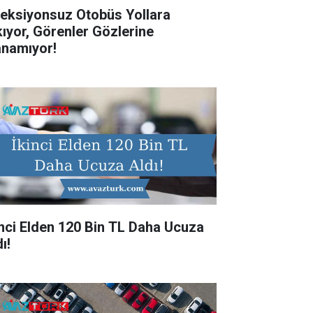
reksiyonsuz Otobüs Yollara
kıyor, Görenler Gözlerine
anamıyor!
inci Elden 120 Bin TL Daha Ucuza
ı!