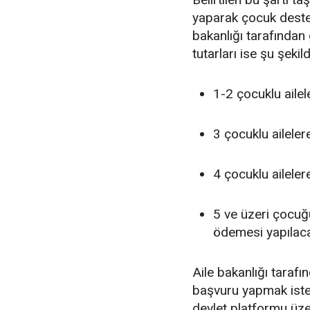
yaparak çocuk destek
bakanlığı tarafında
tutarları ise şu şekild
1-2 çocuklu aile
3 çocuklu ailele
4 çocuklu ailele
5 ve üzeri çocuğ
ödemesi yapılaca
Aile bakanlığı taraf
başvuru yapmak istey
devlet platformu üz