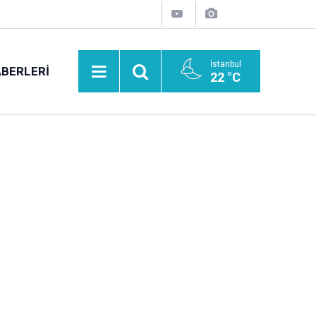
İstanbul
BERLERI
22 °C