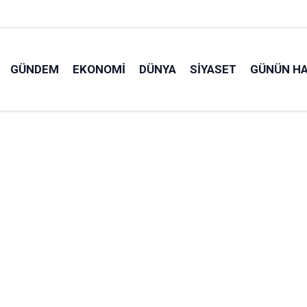
GÜNDEM
EKONOMI
DÜNYA
SIYASET
GÜNÜN HA