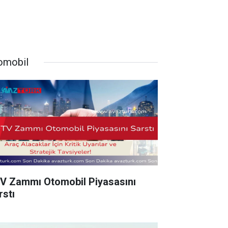
omobil
V Zammı Otomobil Piyasasını
rstı