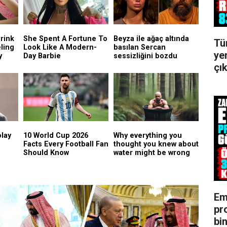
Tü
ye
çık
Em
pr
bin