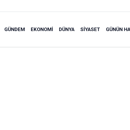
GÜNDEM
EKONOMI
DÜNYA
SIYASET
GÜNÜN HA