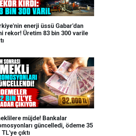
rkiye'nin enerji üssü Gabar'dan
ni rekor! Üretim 83 bin 300 varile
tı
eklilere müjde! Bankalar
omosyonları güncelledi, ödeme 35
 TL'ye çıktı