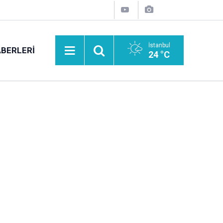
İstanbul
BERLERI
24 °C