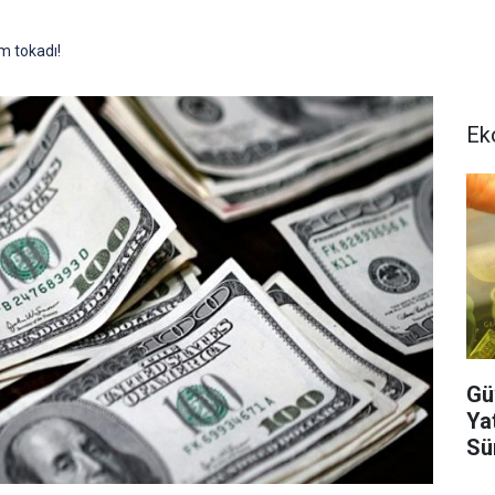
m tokadı!
Ek
Gü
Ya
Sür