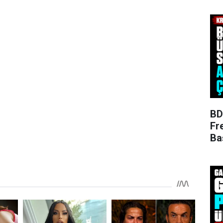
BD
Fr
Ba