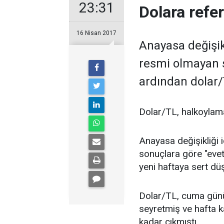
23:31
Dolara refe
16 Nisan 2017
Anayasa değişik
resmi olmayan s
ardından dolar/
Dolar/TL, halkoylama
Anayasa değişikliği 
sonuçlara göre "evet
yeni haftaya sert dü
Dolar/TL, cuma günü 
seyretmiş ve hafta k
kadar çıkmıştı.