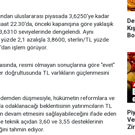
ından uluslararası piyasada 3,6250'ye kadar
De
saat 22.30'da, önceki kapanışına göre yaklaşık
Kış
3,6310 seviyelerinde dengelendi. Aynı
Bo
yüzde 2,1 azalışla 3,8600, sterlin/TL yüzde
'dan işlem görüyor.
masında, resmi olmayan sonuçlarına göre "evet"
ler doğrultusunda TL varlıkların güçlenmesini
ndemden düşmesiyle, hükümetin reformlara ve
 odaklanacağı beklentisinin yatırımcıların TL
Pi
inin devam etmesini sağlayabileceğini ifade eden
Ve
de teknik açıdan 3,60 ve 3,55 desteklerinin
Zi
ini tahmin ediyor.