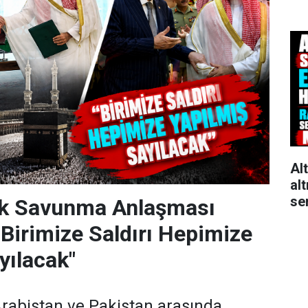
Al
alt
se
k Savunma Anlaşması
"Birimize Saldırı Hepimize
yılacak"
Arabistan ve Pakistan arasında