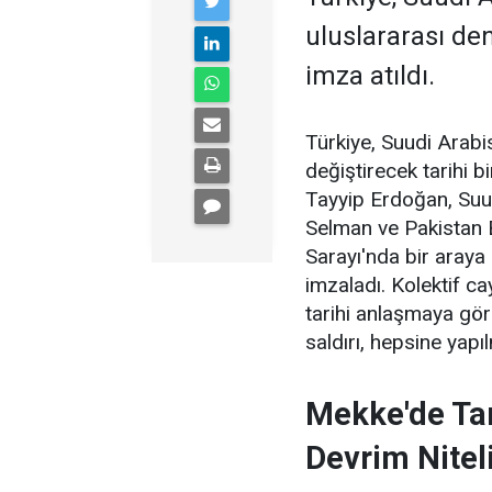
uluslararası den
imza atıldı.
Türkiye, Suudi Arabi
değiştirecek tarihi 
Tayyip Erdoğan, Suu
Selman ve Pakistan 
Sarayı'nda bir aray
imzaladı. Kolektif ca
tarihi anlaşmaya göre
saldırı, hepsine yapı
Mekke'de Tar
Devrim Nitel