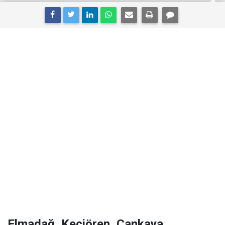
Elmadağ, Keçiören, Çankaya,