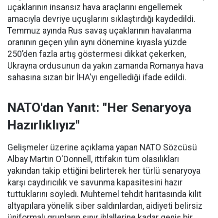
uçaklarının insansız hava araçlarını engellemek
amacıyla devriye uçuşlarını sıklaştırdığı kaydedildi.
Temmuz ayında Rus savaş uçaklarının havalanma
oranının geçen yılın aynı dönemine kıyasla yüzde
250’den fazla artış göstermesi dikkat çekerken,
Ukrayna ordusunun da yakın zamanda Romanya hava
sahasına sızan bir İHA'yı engellediği ifade edildi.
NATO'dan Yanıt: "Her Senaryoya
Hazırlıklıyız"
Gelişmeler üzerine açıklama yapan NATO Sözcüsü
Albay Martin O'Donnell, ittifakın tüm olasılıkları
yakından takip ettiğini belirterek her türlü senaryoya
karşı caydırıcılık ve savunma kapasitesini hazır
tuttuklarını söyledi. Muhtemel tehdit haritasında kilit
altyapılara yönelik siber saldırılardan, aidiyeti belirsiz
üniformalı grupların sınır ihlallerine kadar geniş bir