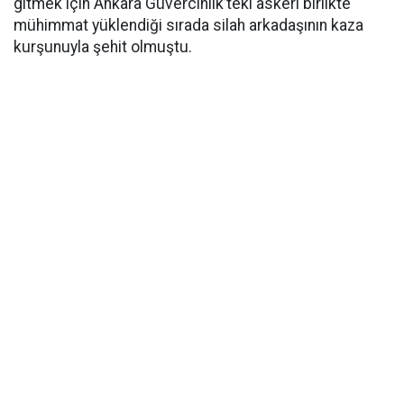
gitmek için Ankara Güvercinlik’teki askeri birlikte
mühimmat yüklendiği sırada silah arkadaşının kaza
kurşunuyla şehit olmuştu.