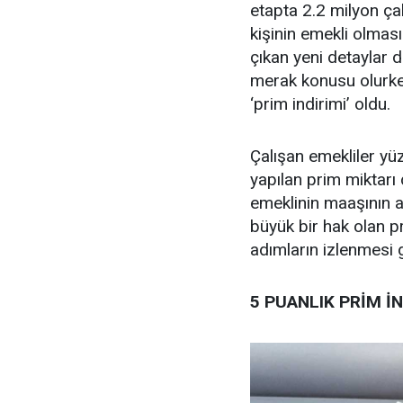
etapta 2.2 milyon ça
kişinin emekli olmas
çıkan yeni detaylar d
merak konusu olurken
‘prim indirimi’ oldu.
Çalışan emekliler yüz
yapılan prim miktarı 
emeklinin maaşının ar
büyük bir hak olan p
adımların izlenmesi 
5 PUANLIK PRİM İ