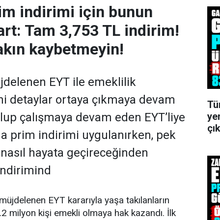
im indirimi için bunun
art: Tam 3,753 TL indirim!
akın kaybetmeyin!
delenen EYT ile emeklilik
i detaylar ortaya çıkmaya devam
Tü
ye
olup çalışmaya devam eden EYT’liye
çık
a prim indirimi uygulanırken, pek
 nasıl hayata geçireceğinden
indirimind
müjdelenen EYT kararıyla yaşa takılanların
2 milyon kişi emekli olmaya hak kazandı. İlk