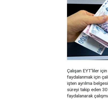
Çalışan EYT’liler içi
faydalanmak için çalı
işten ayrılma belgesi
süreyi takip eden 30
faydalanarak çalışm