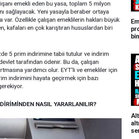
lışanı emekli eden bu yasa, toplam 5 milyon
ını sağlayacak. Yeni yasayla beraber ortaya
a var. Özellikle çalışan emeklilerin hakları büyük
Em
, kafaları en çok karıştıran hususlardan biri
pr
bin
de 5 prim indirimine tabii tutulur ve indirim
devlet tarafından ödenir. Bu da, çalışan
tmasına yardımcı olur. EYT’li ve emekliler için
rim indirimini hayata geçirmek için bazı
gerekiyor.
NDİRİMİNDEN NASIL YARARLANILIR?
Al
alt
se