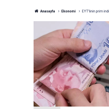
Anasayfa
Ekonomi
EYT’linin prim ind