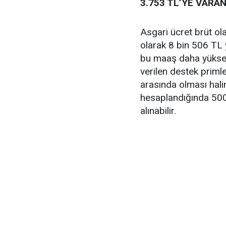
3.753 TL’YE VARAN
Asgari ücret brüt ola
olarak 8 bin 506 TL y
bu maaş daha yüksek 
verilen destek priml
arasında olması halin
hesaplandığında 500
alınabilir.