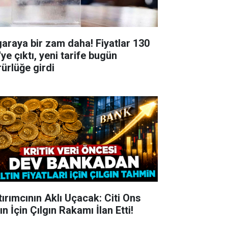
garaya bir zam daha! Fiyatlar 130
ye çıktı, yeni tarife bugün
rürlüğe girdi
tırımcının Aklı Uçacak: Citi Ons
ın İçin Çılgın Rakamı İlan Etti!