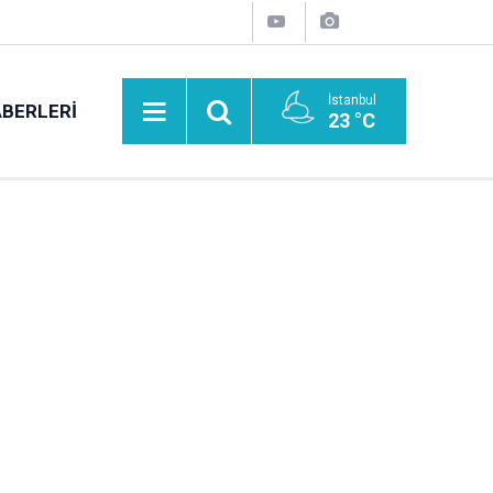
İstanbul
BERLERI
23 °C