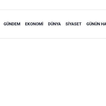
GÜNDEM
EKONOMI
DÜNYA
SIYASET
GÜNÜN HA