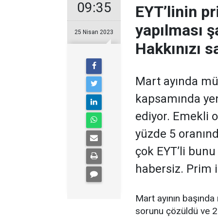
09:35
EYT’linin pr
yapılması ş
25 Nisan 2023
Hakkınızı s
Mart ayında müj
kapsamında yen
ediyor. Emekli 
yüzde 5 oranınd
çok EYT’li bunu
habersiz. Prim 
Mart ayının başında 
sorunu çözüldü ve 2.