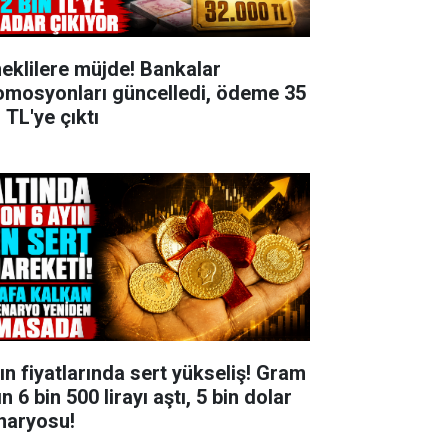
eklilere müjde! Bankalar
omosyonları güncelledi, ödeme 35
 TL'ye çıktı
tın fiyatlarında sert yükseliş! Gram
ın 6 bin 500 lirayı aştı, 5 bin dolar
naryosu!