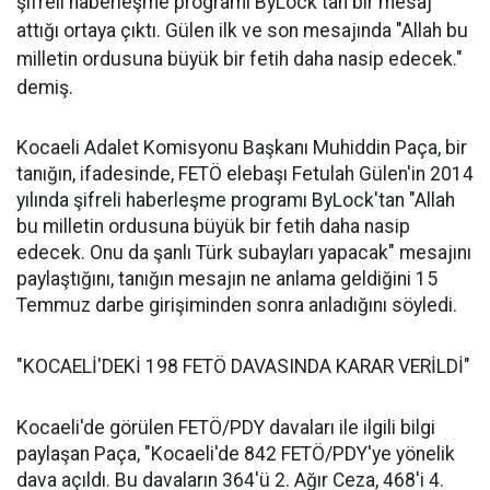
şifreli haberleşme programı ByLock'tan bir mesaj
attığı ortaya çıktı. Gülen ilk ve son mesajında "Allah bu
milletin ordusuna büyük bir fetih daha nasip edecek."
demiş.
Kocaeli Adalet Komisyonu Başkanı Muhiddin Paça, bir
tanığın, ifadesinde, FETÖ elebaşı Fetulah Gülen'in 2014
yılında şifreli haberleşme programı ByLock'tan "Allah
bu milletin ordusuna büyük bir fetih daha nasip
edecek. Onu da şanlı Türk subayları yapacak" mesajını
paylaştığını, tanığın mesajın ne anlama geldiğini 15
Temmuz darbe girişiminden sonra anladığını söyledi.
"KOCAELİ'DEKİ 198 FETÖ DAVASINDA KARAR VERİLDİ"
Kocaeli'de görülen FETÖ/PDY davaları ile ilgili bilgi
paylaşan Paça, "Kocaeli'de 842 FETÖ/PDY'ye yönelik
dava açıldı. Bu davaların 364'ü 2. Ağır Ceza, 468'i 4.