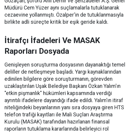
Gözaçan, şoförü Anıl Demir ve Şehzadeler A.Ş. Genel
Müdürü Cem Yüzer aynı suçlamalarla tutuklanarak
cezaevine yollanmıştı. Özalper'in de tutuklanmasıyla
birlikte adli süreçte kritik bir eşik geride kaldı.
İtirafçı İfadeleri Ve MASAK
Raporları Dosyada
Genişleyen soruşturma dosyasının dayanaktığı temel
deliller de netleşmeye başladı. Yargı kaynaklarından
edinilen bilgilere göre soruşturmanın, görevden
uzaklaştırılan Uşak Belediye Başkanı Özkan Yalım'ın
"etkin pişmanlık" hükümleri kapsamında verdiği
ayrıntılı ifadelere dayandığı ifade edildi. Yalım'ın itiraf
niteliğindeki beyanlarının yanı sıra dosyaya giren HTS
telefon trafiği kayıtları ile Mali Suçları Araştırma
Kurulu (MASAK) tarafından hazırlanan finansal
raporların tutuklama kararlarında belirleyici rol