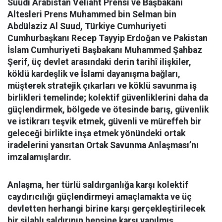
Suudi Arabistan Veliaht Prensi ve Başbakanı
Altesleri Prens Muhammed bin Selman bin
Abdülaziz Al Suud, Türkiye Cumhuriyeti
Cumhurbaşkanı Recep Tayyip Erdoğan ve Pakistan
İslam Cumhuriyeti Başbakanı Muhammed Şahbaz
Şerif, üç devlet arasındaki derin tarihî ilişkiler,
köklü kardeşlik ve İslami dayanışma bağları,
müşterek stratejik çıkarları ve köklü savunma iş
birlikleri temelinde; kolektif güvenliklerini daha da
güçlendirmek, bölgede ve ötesinde barış, güvenlik
ve istikrarı teşvik etmek, güvenli ve müreffeh bir
geleceği birlikte inşa etmek yönündeki ortak
iradelerini yansıtan Ortak Savunma Anlaşması’nı
imzalamışlardır.
Anlaşma, her türlü saldırganlığa karşı kolektif
caydırıcılığı güçlendirmeyi amaçlamakta ve üç
devletten herhangi birine karşı gerçekleştirilecek
bir silahlı saldırının hepsine karşı yapılmış