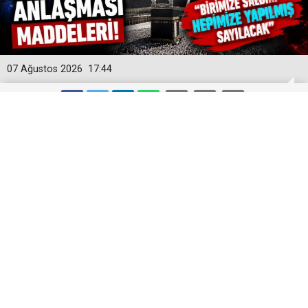
07 Ağustos 2026
17:44
Mekke Ortak Savunma Anlaşması
Maddeleri! "Birimize Saldırı Hepimize
Yapılmış Sayılacak"
Türkiye, Suudi Arabistan ve Pakistan arasında
uluslararası dengeleri değiştirecek tarihi bir adıma
imza atıldı.