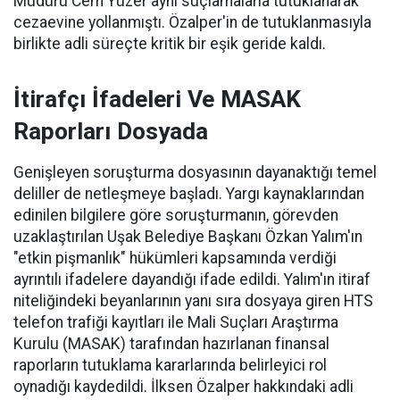
Müdürü Cem Yüzer aynı suçlamalarla tutuklanarak
cezaevine yollanmıştı. Özalper'in de tutuklanmasıyla
birlikte adli süreçte kritik bir eşik geride kaldı.
İtirafçı İfadeleri Ve MASAK
Raporları Dosyada
Genişleyen soruşturma dosyasının dayanaktığı temel
deliller de netleşmeye başladı. Yargı kaynaklarından
edinilen bilgilere göre soruşturmanın, görevden
uzaklaştırılan Uşak Belediye Başkanı Özkan Yalım'ın
"etkin pişmanlık" hükümleri kapsamında verdiği
ayrıntılı ifadelere dayandığı ifade edildi. Yalım'ın itiraf
niteliğindeki beyanlarının yanı sıra dosyaya giren HTS
telefon trafiği kayıtları ile Mali Suçları Araştırma
Kurulu (MASAK) tarafından hazırlanan finansal
raporların tutuklama kararlarında belirleyici rol
oynadığı kaydedildi. İlksen Özalper hakkındaki adli