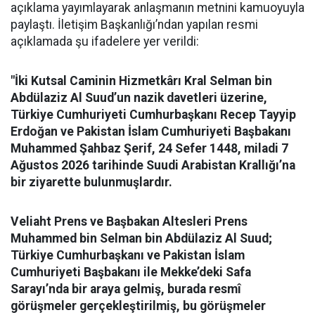
açıklama yayımlayarak anlaşmanın metnini kamuoyuyla
paylaştı. İletişim Başkanlığı’ndan yapılan resmi
açıklamada şu ifadelere yer verildi:
"İki Kutsal Caminin Hizmetkârı Kral Selman bin
Abdülaziz Al Suud’un nazik davetleri üzerine,
Türkiye Cumhuriyeti Cumhurbaşkanı Recep Tayyip
Erdoğan ve Pakistan İslam Cumhuriyeti Başbakanı
Muhammed Şahbaz Şerif, 24 Sefer 1448, miladi 7
Ağustos 2026 tarihinde Suudi Arabistan Krallığı’na
bir ziyarette bulunmuşlardır.
Veliaht Prens ve Başbakan Altesleri Prens
Muhammed bin Selman bin Abdülaziz Al Suud;
Türkiye Cumhurbaşkanı ve Pakistan İslam
Cumhuriyeti Başbakanı ile Mekke’deki Safa
Sarayı’nda bir araya gelmiş, burada resmî
görüşmeler gerçekleştirilmiş, bu görüşmeler