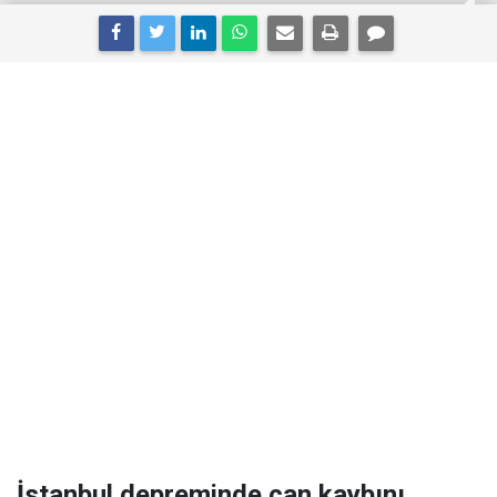
İstanbul depreminde can kaybını