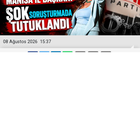
08 Ağustos 2026
15:37
Yeni Parti'ye İlk Büyük Darbe! Manisa
İl Başkanı Şok Soruşturmada
Tutuklandı
Yeni Parti'nin kurucu Manisa İl Başkanı İlksen Özalper,
Ankara Cumhuriyet Başsavcılığı tarafından yürütülen
geniş kapsamlı soruşturma çerçevesinde tutuklandı.