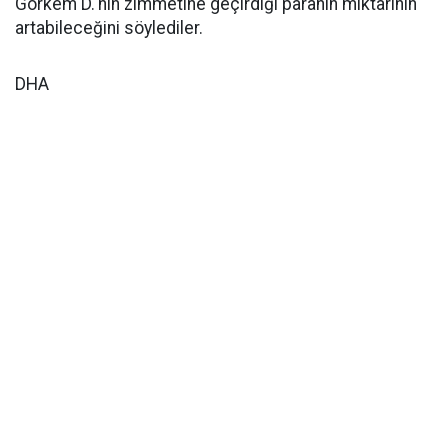
Görkem D.'nın zimmetine geçirdiği paranın miktarının
artabileceğini söylediler.
DHA