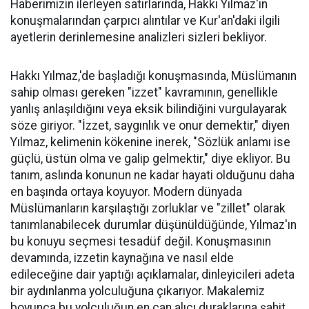
Haberimizin ilerleyen satırlarında, Hakkı Yılmaz'ın
konuşmalarından çarpıcı alıntılar ve Kur'an'daki ilgili
ayetlerin derinlemesine analizleri sizleri bekliyor.
Hakkı Yılmaz,'de başladığı konuşmasında, Müslümanın
sahip olması gereken "izzet" kavramının, genellikle
yanlış anlaşıldığını veya eksik bilindiğini vurgulayarak
söze giriyor. "İzzet, saygınlık ve onur demektir," diyen
Yılmaz, kelimenin kökenine inerek, "Sözlük anlamı ise
güçlü, üstün olma ve galip gelmektir," diye ekliyor. Bu
tanım, aslında konunun ne kadar hayati olduğunu daha
en başında ortaya koyuyor. Modern dünyada
Müslümanların karşılaştığı zorluklar ve "zillet" olarak
tanımlanabilecek durumlar düşünüldüğünde, Yılmaz'ın
bu konuyu seçmesi tesadüf değil. Konuşmasının
devamında, izzetin kaynağına ve nasıl elde
edileceğine dair yaptığı açıklamalar, dinleyicileri adeta
bir aydınlanma yolculuğuna çıkarıyor. Makalemiz
boyunca bu yolculuğun en can alıcı duraklarına şahit