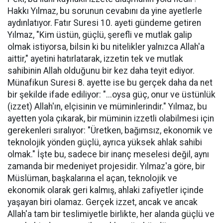
Hakkı Yılmaz, bu sorunun cevabını da yine ayetlerle
aydınlatıyor. Fatır Suresi 10. ayeti gündeme getiren
Yılmaz, "Kim üstün, güçlü, şerefli ve mutlak galip
olmak istiyorsa, bilsin ki bu nitelikler yalnızca Allah'a
aittir," ayetini hatırlatarak, izzetin tek ve mutlak
sahibinin Allah olduğunu bir kez daha teyit ediyor.
Münafikun Suresi 8. ayette ise bu gerçek daha da net
bir şekilde ifade ediliyor: "...oysa güç, onur ve üstünlük
(izzet) Allah'ın, elçisinin ve müminlerindir." Yılmaz, bu
ayetten yola çıkarak, bir müminin izzetli olabilmesi için
gerekenleri sıralıyor: "Üretken, bağımsız, ekonomik ve
teknolojik yönden güçlü, ayrıca yüksek ahlak sahibi
olmak." İşte bu, sadece bir inanç meselesi değil, aynı
zamanda bir medeniyet projesidir. Yılmaz'a göre, bir
Müslüman, başkalarına el açan, teknolojik ve
ekonomik olarak geri kalmış, ahlaki zafiyetler içinde
yaşayan biri olamaz. Gerçek izzet, ancak ve ancak
Allah'a tam bir teslimiyetle birlikte, her alanda güçlü ve