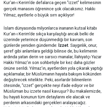
Kur'an-ı Kerim'de defalarca geçen "izzet" kelimesinin
gerçek manasını öğrenince şok olacaksınız. Hakkı
Yılmaz, ayetlerle o büyük sırrı açıklıyor!
İslam dünyasında milyonlarca inananın kutsal kitabı
Kur'an-ı Kerim'de sıkça karşılaştığı ancak belki de
üzerinde yeterince düşünmediği bir kavram, son
günlerde yeniden gündemde:
İzzet
. Saygınlık, onur,
şeref gibi anlamlara geldiği bilinse de, bu kelimenin
ardında yatan derin ve sarsıcı manalar, İlahiyatçı Yazar
Hakkı Yılmaz'ın son sohbetiyle bir kez daha gözler
önüne serildi. Yılmaz'ın, ayetlerden yola çıkarak yaptığı
açıklamalar, bir Müslümanın hayata bakışını kökünden
değiştirecek nitelikte. Peki, asırlardır bilinenlerin
ötesinde, "izzet" gerçekte neyi ifade ediyor ve bir
Müslüman bu izzete nasıl kavuşur? Bu makalemizde,
bu hayati konunun tüm detaylarını ele alacak ve
perdenin arkasındaki gerçekleri aralayacağız.