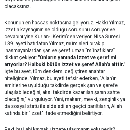
olacaksınız.
Konunun en hassas noktasına geliyoruz. Hakkı Yılmaz,
izzetin kaynağının ne olduğu sorusunu soruyor ve
cevabını yine Kur'an-ı Kerim'den veriyor. Nisa Suresi
139. ayeti hatırlatan Yılmaz, müminleri bırakıp
inanmayanlardan şan ve şeref uman "münafıklara"
dikkat çekiyor:
"Onların yanında izzet ve şeref mi
arıyorlar? Halbuki bütün izzet ve şeref Allah'a aittir."
İşte bu ayet, tüm denklemi değiştiren anahtar
niteliğinde. Yılmaz, bu ayeti tefsir ederken, "Allah'ın
emirlerine uyulduğu takdirde gerçek şan ve şerefe
ulaşılabileceğini, aksi takdirde kazanılan şanın sahte
olacağını," vurguluyor. Yani, makam, mevki, zenginlik ya
da sosyal statü ile elde edilen geçici parıltıların, Allah
katında bir "izzet" ifade etmediğini belirtiyor.
Peki, bu ilahi kaynaklı izzete ulaşmanın yolu nedir?