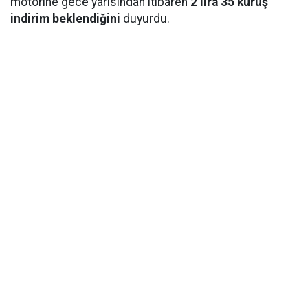
motorine gece yarısından itibaren
2 lira 35 kuruş
indirim beklendiğini
duyurdu.