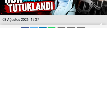
08 Ağustos 2026
15:37
Yeni Parti'ye İlk Büyük Darbe! Manisa
İl Başkanı Şok Soruşturmada
Tutuklandı
Yeni Parti'nin kurucu Manisa İl Başkanı İlksen Özalper,
Ankara Cumhuriyet Başsavcılığı tarafından yürütülen
geniş kapsamlı soruşturma çerçevesinde tutuklandı.
Yeni Parti'nin kurucu Manisa İl Başkanı İlksen Özalper,