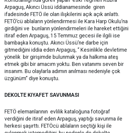
Komutanlığı’nda görev yapan eski Teğmen Kübra
Arpaguş, Akıncı Üssü iddianamesinde giren
ifadesinde FETÖ ile olan ilişkilerini açık açık anlattı.
FETÖ’cü ablaların yönlendirmesi ile Kara Harp Okulu’na
girdiğini ve bunların yönlendirmeleri ile hareket ettiğini
itiraf eden Arpaguş, 15 Temmuz gecesi ile ilgili ise
bambaşka konuştu. Akıncı Üssü’ne darbe için
gitmediğini iddia eden Arpaguş, “ Kesinlikle devletime
yönelik bir girişimde bulunmak ya da halkıma ateş
etmek gibi bir amacım yoktu. Ben vatanımı seven bir
insanım. Bu olaylarla adımın anılması nedeniyle çok
üzgünüm” diye konuştu.
DEKOLTE KIYAFET SAVUNMASI
FETÖ elemanlarının evlilik kataloğuna fotoğraf
verdiğini de itiraf eden Arpaguş, yaptığı savunma ile
herkesi şaşırttı. FETÖcü ablaların seçtiği kişi ile