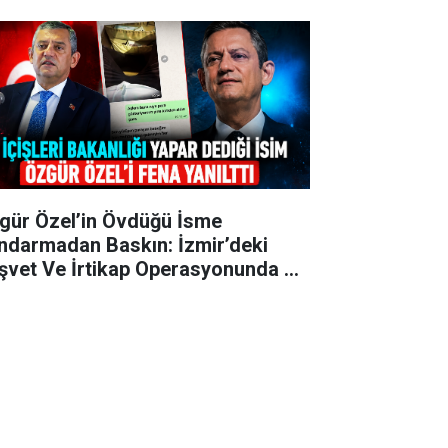
gür Özel’in Övdüğü İsme
ndarmadan Baskın: İzmir’deki
şvet Ve İrtikap Operasyonunda 15
zaltı!