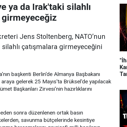
 ya da Irak'taki silahlı
 girmeyeceğiz
reteri Jens Stoltenberg, NATO’nun
a silahlı çatışmalara girmeyeceğini
"İ
Kar
Ta
a'nın başkenti Berlin'de Almanya Başbakanı
r araya gelerek 25 Mayıs'ta Brüksel'de yapılacak
et Başkanları Zirvesi'nin hazırlıklarını
eden sonra düzenlenen ortak basın
lkelerden, savunma bütçelerinde kesintiye