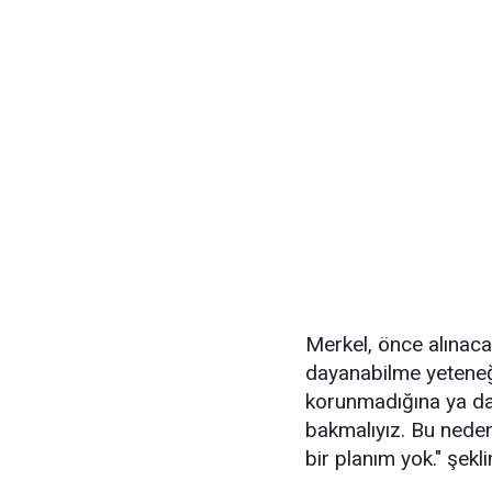
Merkel, önce alınacak
dayanabilme yeteneğ
korunmadığına ya da
bakmalıyız. Bu nede
bir planım yok." şekl