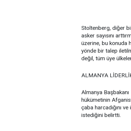
Stoltenberg, diğer b
asker sayısını arttı
üzerine, bu konuda h
yönde bir talep ile
değil, tüm üye ülkele
ALMANYA LİDERLİK
Almanya Başbakanı M
hükümetinin Afgani
çaba harcadığını ve 
istediğini belirtti.