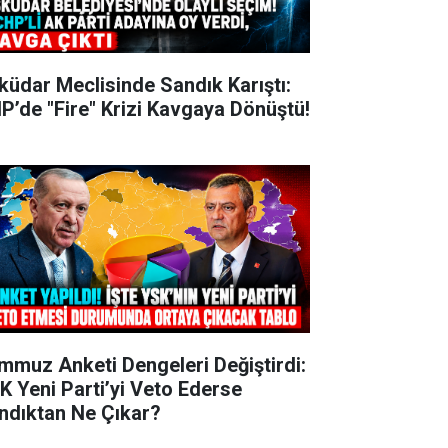
küdar Meclisinde Sandık Karıştı:
P’de "Fire" Krizi Kavgaya Dönüştü!
mmuz Anketi Dengeleri Değiştirdi:
K Yeni Parti’yi Veto Ederse
ndıktan Ne Çıkar?