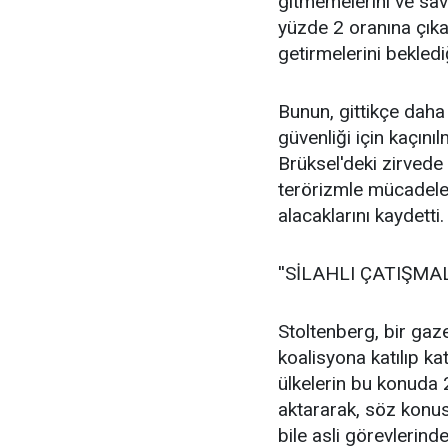
gitmemelerini ve sav
yüzde 2 oranına çıka
getirmelerini beklediği
Bunun, gittikçe daha 
güvenliği için kaçın
Brüksel'deki zirvede 
terörizmle mücadeled
alacaklarını kaydetti.
''SİLAHLI ÇATIŞMA
Stoltenberg, bir gaz
koalisyona katılıp k
ülkelerin bu konuda 
aktararak, söz konu
bile asli görevlerin