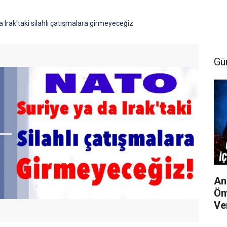
 Irak'taki silahlı çatışmalara girmeyeceğiz
Gü
An
Öm
Ve