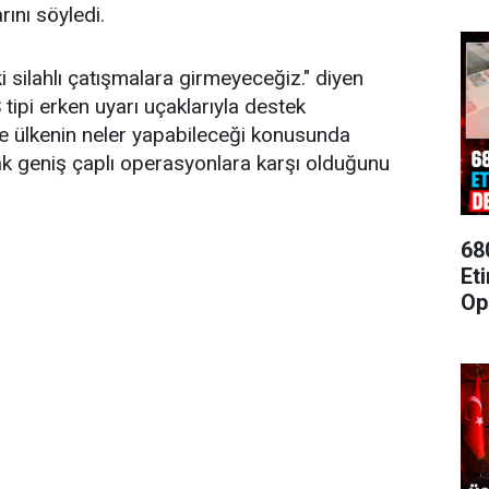
ını söyledi.
ki silahlı çatışmalara girmeyeceğiz." diyen
ipi erken uyarı uçaklarıyla destek
üye ülkenin neler yapabileceği konusunda
k geniş çaplı operasyonlara karşı olduğunu
68
Et
Op