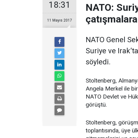
18:31
NATO: Suriye
çatışmalara
11 Mayıs 2017
NATO Genel Sek
Suriye ve Irak’t
söyledi.
Stoltenberg, Almany
Angela Merkel ile bi
NATO Devlet ve Hüküm
görüştü.
Stoltenberg, görüşm
toplantısında, üye ü