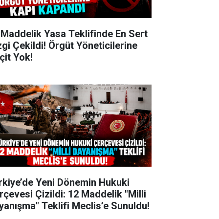
 Maddelik Yasa Teklifinde En Sert
zgi Çekildi! Örgüt Yöneticilerine
çit Yok!
rkiye’de Yeni Dönemin Hukuki
rçevesi Çizildi: 12 Maddelik "Milli
yanışma" Teklifi Meclis’e Sunuldu!