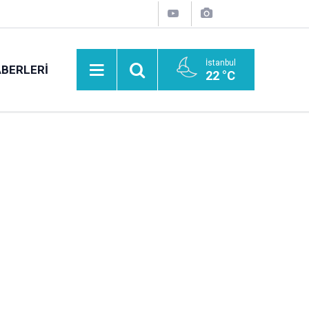
İstanbul
BERLERI
22 °C