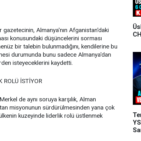
Üs
ir gazetecinin, Almanya'nın Afganistan'daki
CH
rması konusundaki düşüncelerini sorması
enüz bir talebin bulunmadığını, kendilerine bu
tilmesi durumunda bunu sadece Almanya'dan
rden isteyeceklerini kaydetti.
 ROLÜ İSTİYOR
erkel de aynı soruya karşılık, Alman
stan misyonunun sürdürülmesinden yana çok
Te
ülkenin kuzeyinde liderlik rolü üstlenmek
YS
Sa