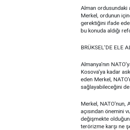
Alman ordusundaki aş
Merkel, ordunun için
gerektiğini ifade ed
bu konuda aldığı refo
BRÜKSEL'DE ELE 
Almanya'nın NATO'ya
Kosova'ya kadar aske
eden Merkel, NATO'n
sağlayabileceğini de 
Merkel, NATO'nun, At
açısından önemini vu
değişmekte olduğunu,
terörizme karşı ne şe