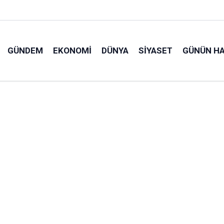
GÜNDEM
EKONOMI
DÜNYA
SIYASET
GÜNÜN HA