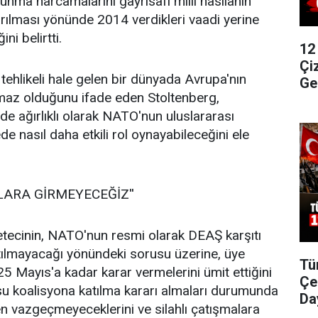
unma harcamalarını gayrisafi milli hasılanın
rılması yönünde 2014 verdikleri vaadi yerine
ni belirtti.
12
Çi
tehlikeli hale gelen bir dünyada Avrupa'nın
Ge
ılmaz olduğunu ifade eden Stoltenberg,
de ağırlıklı olarak NATO'nun uluslararası
e nasıl daha etkili rol oynayabileceğini ele
LARA GİRMEYECEĞİZ''
etecinin, NATO'nun resmi olarak DEAŞ karşıtı
atılmayacağı yönündeki sorusu üzerine, üye
Tü
25 Mayıs'a kadar karar vermelerini ümit ettiğini
Çe
su koalisyona katılma kararı almaları durumunda
Da
den vazgeçmeyeceklerini ve silahlı çatışmalara