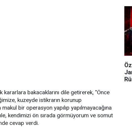
Öz
Ja
Rü
Gö
 kararlara bakacaklarını dile getirerek, "Önce
imize, kuzeyde istikrarın korunup
 makul bir operasyon yapılıp yapılmayacağına
nle, kendimizi ön sırada görmüyorum ve somut
inde cevap verdi.