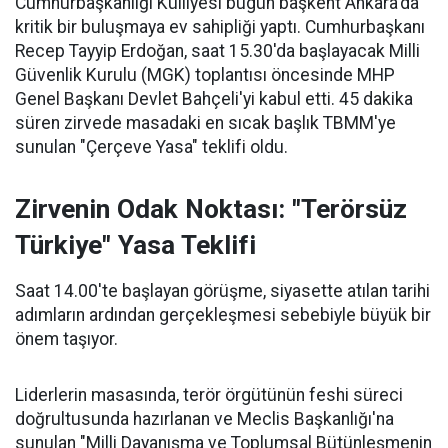
Cumhurbaşkanlığı Külliyesi bugün başkent Ankara'da
kritik bir buluşmaya ev sahipliği yaptı. Cumhurbaşkanı
Recep Tayyip Erdoğan, saat 15.30'da başlayacak Milli
Güvenlik Kurulu (MGK) toplantısı öncesinde MHP
Genel Başkanı Devlet Bahçeli'yi kabul etti. 45 dakika
süren zirvede masadaki en sıcak başlık TBMM'ye
sunulan "Çerçeve Yasa" teklifi oldu.
Zirvenin Odak Noktası: "Terörsüz
Türkiye" Yasa Teklifi
Saat 14.00'te başlayan görüşme, siyasette atılan tarihi
adımların ardından gerçekleşmesi sebebiyle büyük bir
önem taşıyor.
Liderlerin masasında, terör örgütünün feshi süreci
doğrultusunda hazırlanan ve Meclis Başkanlığı'na
sunulan "Milli Dayanışma ve Toplumsal Bütünleşmenin