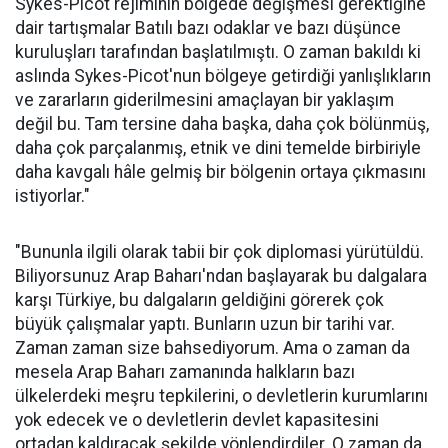
Sykes-Picot rejiminin bölgede değişmesi gerektiğine
dair tartışmalar Batılı bazı odaklar ve bazı düşünce
kuruluşları tarafından başlatılmıştı. O zaman bakıldı ki
aslında Sykes-Picot'nun bölgeye getirdiği yanlışlıkların
ve zararların giderilmesini amaçlayan bir yaklaşım
değil bu. Tam tersine daha başka, daha çok bölünmüş,
daha çok parçalanmış, etnik ve dini temelde birbiriyle
daha kavgalı hâle gelmiş bir bölgenin ortaya çıkmasını
istiyorlar."
"Bununla ilgili olarak tabii bir çok diplomasi yürütüldü.
Biliyorsunuz Arap Baharı'ndan başlayarak bu dalgalara
karşı Türkiye, bu dalgaların geldiğini görerek çok
büyük çalışmalar yaptı. Bunların uzun bir tarihi var.
Zaman zaman size bahsediyorum. Ama o zaman da
mesela Arap Baharı zamanında halkların bazı
ülkelerdeki meşru tepkilerini, o devletlerin kurumlarını
yok edecek ve o devletlerin devlet kapasitesini
ortadan kaldıracak şekilde yönlendirdiler. O zaman da