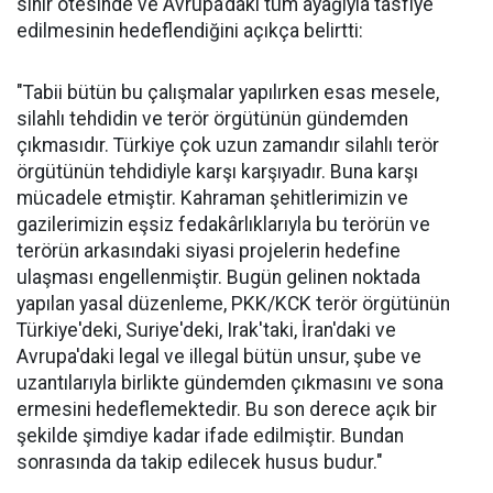
sınır ötesinde ve Avrupa’daki tüm ayağıyla tasfiye
edilmesinin hedeflendiğini açıkça belirtti:
"Tabii bütün bu çalışmalar yapılırken esas mesele,
silahlı tehdidin ve terör örgütünün gündemden
çıkmasıdır. Türkiye çok uzun zamandır silahlı terör
örgütünün tehdidiyle karşı karşıyadır. Buna karşı
mücadele etmiştir. Kahraman şehitlerimizin ve
gazilerimizin eşsiz fedakârlıklarıyla bu terörün ve
terörün arkasındaki siyasi projelerin hedefine
ulaşması engellenmiştir. Bugün gelinen noktada
yapılan yasal düzenleme, PKK/KCK terör örgütünün
Türkiye'deki, Suriye'deki, Irak'taki, İran'daki ve
Avrupa'daki legal ve illegal bütün unsur, şube ve
uzantılarıyla birlikte gündemden çıkmasını ve sona
ermesini hedeflemektedir. Bu son derece açık bir
şekilde şimdiye kadar ifade edilmiştir. Bundan
sonrasında da takip edilecek husus budur."