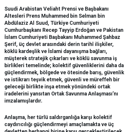
Suudi Arabistan Veliaht Prensi ve Başbakanı
Altesleri Prens Muhammed bin Selman bin
Abdülaziz Al Suud, Türkiye Cumhuriyeti
Cumhurbaşkanı Recep Tayyip Erdoğan ve Pakistan
İslam Cumhuriyeti Başbakanı Muhammed Şahbaz
Şerif, üç devlet arasındaki derin tarihî ilişkiler,
köklü kardeşlik ve İslami dayanışma bağları,
müşterek stratejik çıkarları ve köklü savunma iş
birlikleri temelinde; kolektif güvenliklerini daha da
güçlendirmek, bölgede ve ötesinde barış, güvenlik
ve istikrarı teşvik etmek, güvenli ve müreffeh bir
geleceği birlikte inşa etmek yönündeki ortak
iradelerini yansıtan Ortak Savunma Anlaşması’nı
imzalamışlardır.
Anlaşma, her türlü saldırganlığa karşı kolektif
caydırıcılığı güçlendirmeyi amaçlamakta ve üç
devletten herhangi birine karşı gerçekleştirilecek