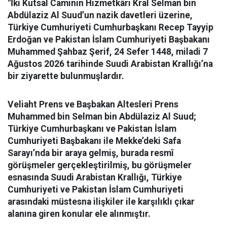
"İki Kutsal Caminin Hizmetkârı Kral Selman bin
Abdülaziz Al Suud’un nazik davetleri üzerine,
Türkiye Cumhuriyeti Cumhurbaşkanı Recep Tayyip
Erdoğan ve Pakistan İslam Cumhuriyeti Başbakanı
Muhammed Şahbaz Şerif, 24 Sefer 1448, miladi 7
Ağustos 2026 tarihinde Suudi Arabistan Krallığı’na
bir ziyarette bulunmuşlardır.
Veliaht Prens ve Başbakan Altesleri Prens
Muhammed bin Selman bin Abdülaziz Al Suud;
Türkiye Cumhurbaşkanı ve Pakistan İslam
Cumhuriyeti Başbakanı ile Mekke’deki Safa
Sarayı’nda bir araya gelmiş, burada resmî
görüşmeler gerçekleştirilmiş, bu görüşmeler
esnasında Suudi Arabistan Krallığı, Türkiye
Cumhuriyeti ve Pakistan İslam Cumhuriyeti
arasındaki müstesna ilişkiler ile karşılıklı çıkar
alanına giren konular ele alınmıştır.