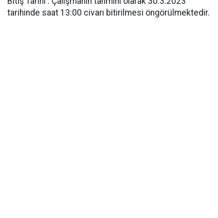
Bitiş Tarihi : Çalışmanın tahmini olarak 30.3.2023
tarihinde saat 13:00 civarı bitirilmesi öngörülmektedir.