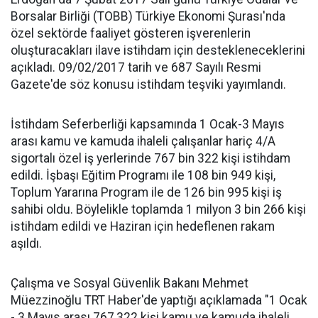
Borsalar Birliği (TOBB) Türkiye Ekonomi Şurası'nda
özel sektörde faaliyet gösteren işverenlerin
oluşturacakları ilave istihdam için destekleneceklerini
açıkladı. 09/02/2017 tarih ve 687 Sayılı Resmi
Gazete'de söz konusu istihdam teşviki yayımlandı.
İstihdam Seferberliği kapsamında 1 Ocak-3 Mayıs
arası kamu ve kamuda ihaleli çalışanlar hariç 4/A
sigortalı özel iş yerlerinde 767 bin 322 kişi istihdam
edildi. İşbaşı Eğitim Programı ile 108 bin 949 kişi,
Toplum Yararına Program ile de 126 bin 995 kişi iş
sahibi oldu. Böylelikle toplamda 1 milyon 3 bin 266 kişi
istihdam edildi ve Haziran için hedeflenen rakam
aşıldı.
Çalışma ve Sosyal Güvenlik Bakanı Mehmet
Müezzinoğlu TRT Haber'de yaptığı açıklamada "1 Ocak
- 3 Mayıs arası 767,322 kişi kamu ve kamuda ihaleli