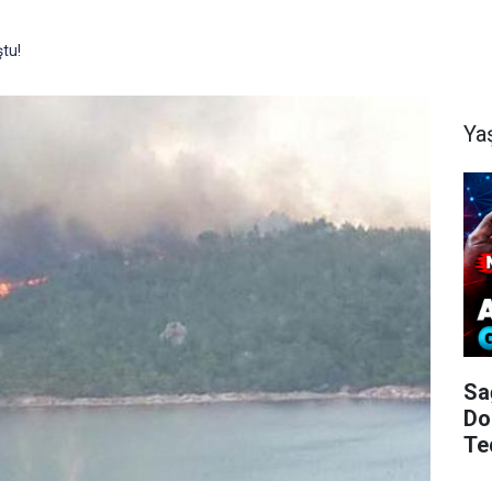
tu!
Ya
Sa
Do
Te