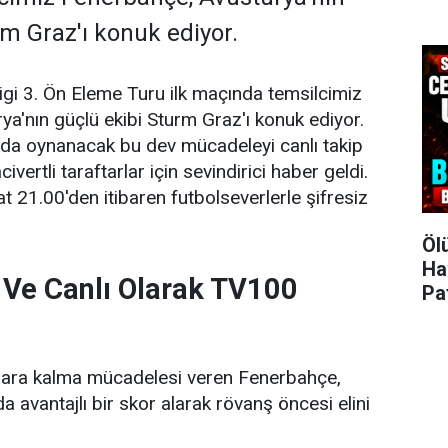
rm Graz'ı konuk ediyor.
gi 3. Ön Eleme Turu ilk maçında temsilcimiz
a'nın güçlü ekibi Sturm Graz'ı konuk ediyor.
a oynanacak bu dev mücadeleyi canlı takip
ivertli taraftarlar için sevindirici haber geldi.
at 21.00'den itibaren futbolseverlerle şifresiz
Öl
Ha
 Ve Canlı Olarak TV100
Pa
plara kalma mücadelesi veren Fenerbahçe,
 avantajlı bir skor alarak rövanş öncesi elini
.