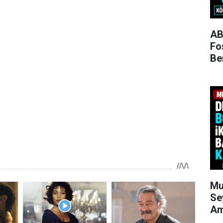
AB
Fo
Be
Mu
Se
Am