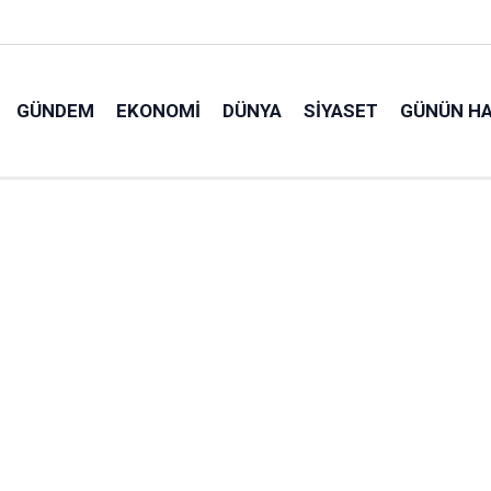
GÜNDEM
EKONOMI
DÜNYA
SIYASET
GÜNÜN HA