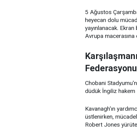
5 Ağustos Çarşamba
heyecan dolu mücade
yayınlanacak. Ekran b
Avrupa macerasına ca
Karşılaşmanı
Federasyonu
Chobani Stadyumu'nu
düdük İngiliz hakem 
Kavanagh'ın yardımcı
üstlenirken, mücade
Robert Jones yürüte