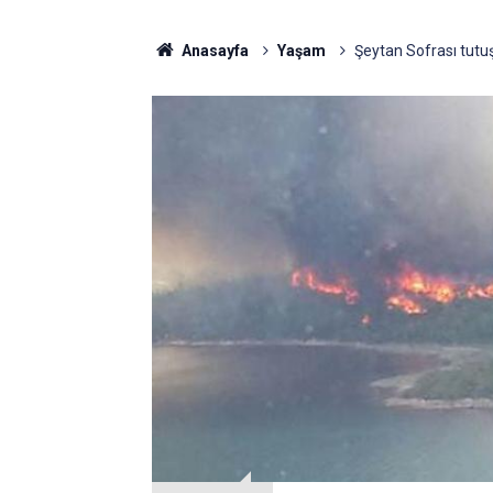
Anasayfa
Yaşam
Şeytan Sofrası tutuş