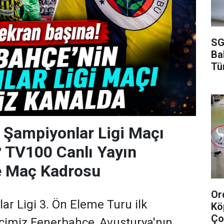
SG
Ba
Tü
 Şampiyonlar Ligi Maçı
? TV100 Canlı Yayın
Ve Maç Kadrosu
Or
r Ligi 3. Ön Eleme Turu ilk
Kö
Ço
cimiz Fenerbahçe, Avusturya'nın