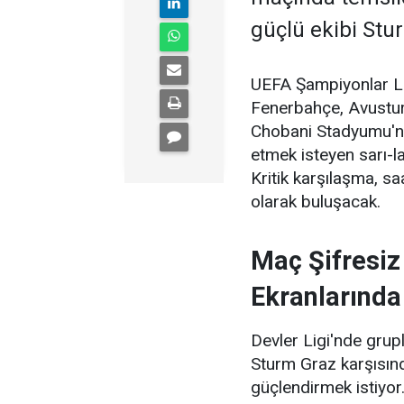
güçlü ekibi Stu
UEFA Şampiyonlar Li
Fenerbahçe, Avustury
Chobani Stadyumu'nd
etmek isteyen sarı-lac
Kritik karşılaşma, sa
olarak buluşacak.
Maç Şifresiz
Ekranlarında
Devler Ligi'nde gru
Sturm Graz karşısında
güçlendirmek istiyor