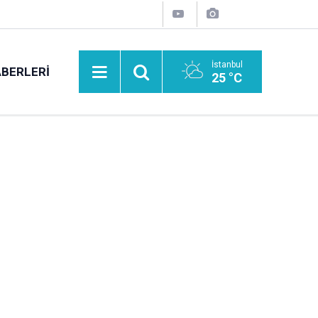
İstanbul
BERLERI
25 °C