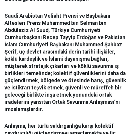
Suudi Arabistan Veliaht Prensi ve Başbakanı
Altesleri Prens Muhammed bin Selman bin
Abdülaziz Al Suud, Türkiye Cumhuriyeti
Cumhurbaşkanı Recep Tayyip Erdoğan ve Pakistan
İslam Cumhuriyeti Başbakanı Muhammed Şahbaz
Şerif, üç devlet arasındaki derin tarihî ilişkiler,
köklü kardeşlik ve İslami dayanışma bağları,
müşterek stratejik çıkarları ve köklü savunma iş
birlikleri temelinde; kolektif güvenliklerini daha da
güçlendirmek, bölgede ve ötesinde barış, güvenlik
ve istikrarı teşvik etmek, güvenli ve müreffeh bir
geleceği birlikte inşa etmek yönündeki ortak
iradelerini yansıtan Ortak Savunma Anlaşması’nı
imzalamışlardır.
Anlaşma, her türlü saldırganlığa karşı kolektif
caydırıcılığı güçlendirmeyi amaçlamakta ve üç