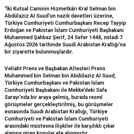
"İki Kutsal Caminin Hizmetkârı Kral Selman bin
Abdülaziz Al Suud’un nazik davetleri üzerine,
Türkiye Cumhuriyeti Cumhurbaşkanı Recep Tayyip
Erdoğan ve Pakistan İslam Cumhuriyeti Başbakanı
Muhammed Şahbaz Şerif, 24 Sefer 1448, miladi 7
Ağustos 2026 tarihinde Suudi Arabistan Krallığı’na
bir ziyarette bulunmuşlardır.
Veliaht Prens ve Başbakan Altesleri Prens
Muhammed bin Selman bin Abdülaziz Al Suud;
Türkiye Cumhurbaşkanı ve Pakistan İslam
Cumhuriyeti Başbakanı ile Mekke’deki Safa
Sarayı’nda bir araya gelmiş, burada resmî
görüşmeler gerçekleştirilmiş, bu görüşmeler
esnasında Suudi Arabistan Krallığı, Türkiye
Cumhuriyeti ve Pakistan İslam Cumhuriyeti
arasındaki müstesna ilişkiler ile karşılıklı çıkar
alanına giren konular ele alınmıştır.