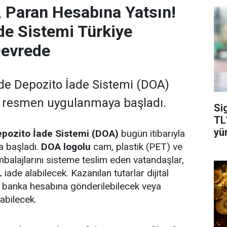
r, Paran Hesabına Yatsın!
de Sistemi Türkiye
Devrede
de Depozito İade Sistemi (DOA)
a resmen uygulanmaya başladı.
Si
TL'
yü
pozito İade Sistemi (DOA)
bugün itibarıyla
 başladı.
DOA logolu
cam, plastik (PET) ve
alajlarını sisteme teslim eden vatandaşlar,
L
iade alabilecek. Kazanılan tutarlar dijital
, banka hesabına gönderilebilecek veya
labilecek.