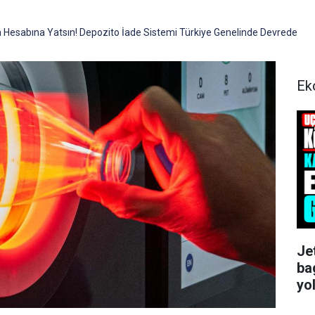
an Hesabına Yatsın! Depozito İade Sistemi Türkiye Genelinde Devrede
Ek
Je
ba
yo