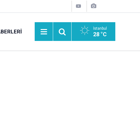
İstanbul
BERLERI
28 °C