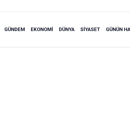
GÜNDEM
EKONOMI
DÜNYA
SIYASET
GÜNÜN HA