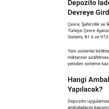
Depozito İad
Devreye Gird
Çevre, Şehircilik ve 
Türkiye Çevre Ajans
Sistemi, 81 il ve 97
Yeni sistemle birlikt
miktarının azaltılma
yeniden sisteme kaz
Hangi Ambala
Yapılacak?
Depozito uygulaması
ambalajlarını kapsıyo