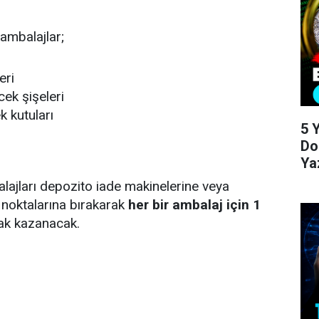
 ambalajlar;
eri
cek şişeleri
 kutuları
5 Y
Do
Ya
ajları depozito iade makinelerine veya
m noktalarına bırakarak
her bir ambalaj için 1
k kazanacak.