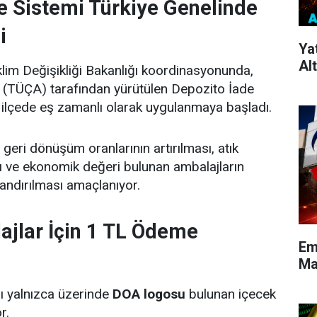
e Sistemi Türkiye Genelinde
i
Ya
Alt
İklim Değişikliği Bakanlığı koordinasyonunda,
ı (TÜÇA) tarafından yürütülen Depozito İade
3 ilçede eş zamanlı olarak uygulanmaya başladı.
e geri dönüşüm oranlarının artırılması, atık
sı ve ekonomik değeri bulunan ambalajların
andırılması amaçlanıyor.
jlar İçin 1 TL Ödeme
Em
Maa
 yalnızca üzerinde
DOA logosu
bulunan içecek
r.