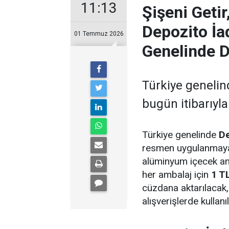
11:13
Şişeni Geti
Depozito İa
01 Temmuz 2026
Genelinde 
Türkiye genelin
bugün itibarıyl
Türkiye genelinde
De
resmen uygulanmaya
alüminyum içecek amb
her ambalaj için
1 T
cüzdana aktarılacak
alışverişlerde kullanı