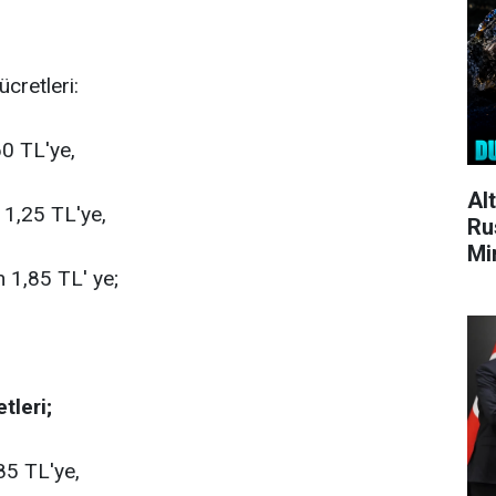
ücretleri:
0 TL'ye,
Al
 1,25 TL'ye,
Ru
Mi
n 1,85 TL' ye;
tleri;
85 TL'ye,