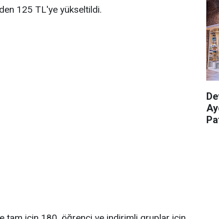
den 125 TL'ye yükseltildi.
De
Ay
Pa
 tam için 180, öğrenci ve indirimli gruplar için