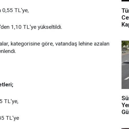
 0,55 TL'ye,
Tür
Ce
Ka
den 1,10 TL'ye yükseltildi.
alar, kategorisine göre, vatandaş lehine azalan
nlendi.
tleri;
Sü
5 TL'ye,
Ye
Gü
85 TL'ye