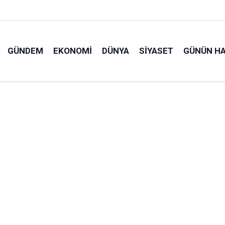
GÜNDEM
EKONOMI
DÜNYA
SIYASET
GÜNÜN HA