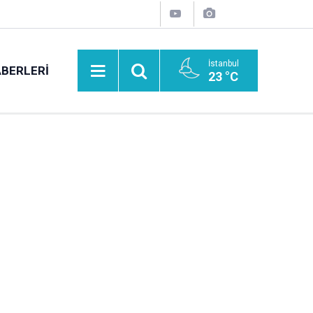
İstanbul
BERLERI
23 °C