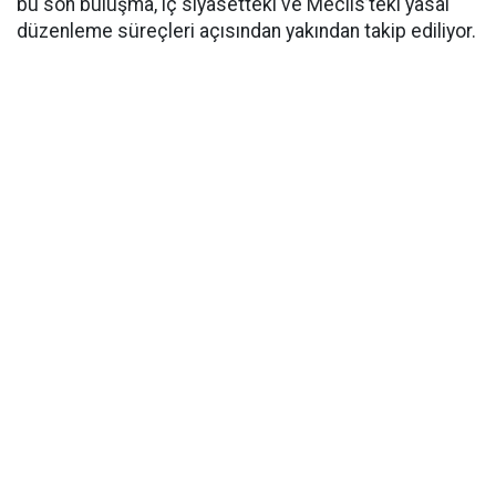
bu son buluşma, iç siyasetteki ve Meclis’teki yasal
düzenleme süreçleri açısından yakından takip ediliyor.