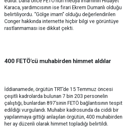
edildi. Daha önce FETÖ’nün medya imamının Hidayet
Karaca, yardımcısının ise firari Ekrem Dumanlı olduğu
belirtiliyordu. “Gölge imam” olduğu değerlendirilen
Conger hakkında internette hiçbir bilgi ve görüntüye
rastlanmaması ise dikkat çekti.
400 FETÖ'cü muhabirden himmet aldılar
İddianamede, örgütün TRT’de 15 Temmuz öncesi
çeşitli kadrolarda bulunan 7 bin 203 personelin
çalıştığı, bunlardan 897’sinin FETÖ bağlantısının tespit
edildiği vurgulandı. Muhabir kadrosunda da ciddi bir
yapılanmaya gittiği anlaşılan örgütün, 400 muhabirden
her ay düzenli olarak himmet topladığı belirtildi.