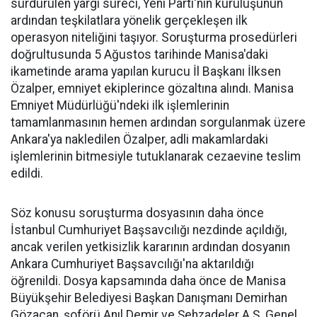
sürdürülen yargı süreci, Yeni Parti'nin kuruluşunun
ardından teşkilatlara yönelik gerçekleşen ilk
operasyon niteliğini taşıyor. Soruşturma prosedürleri
doğrultusunda 5 Ağustos tarihinde Manisa'daki
ikametinde arama yapılan kurucu İl Başkanı İlksen
Özalper, emniyet ekiplerince gözaltına alındı. Manisa
Emniyet Müdürlüğü'ndeki ilk işlemlerinin
tamamlanmasının hemen ardından sorgulanmak üzere
Ankara'ya nakledilen Özalper, adli makamlardaki
işlemlerinin bitmesiyle tutuklanarak cezaevine teslim
edildi.
Söz konusu soruşturma dosyasının daha önce
İstanbul Cumhuriyet Başsavcılığı nezdinde açıldığı,
ancak verilen yetkisizlik kararının ardından dosyanın
Ankara Cumhuriyet Başsavcılığı'na aktarıldığı
öğrenildi. Dosya kapsamında daha önce de Manisa
Büyükşehir Belediyesi Başkan Danışmanı Demirhan
Gözaçan, şoförü Anıl Demir ve Şehzadeler A.Ş. Genel