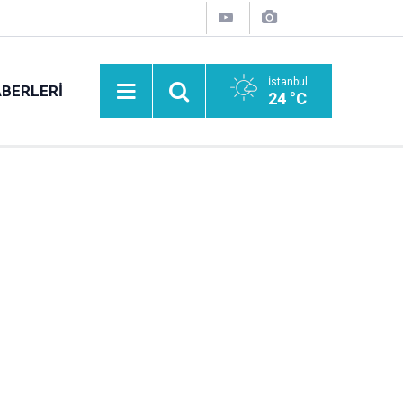
İstanbul
BERLERI
24 °C