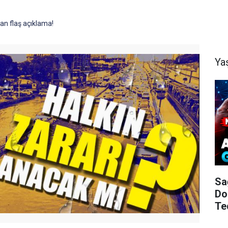
an flaş açıklama!
Ya
Sa
Do
Te