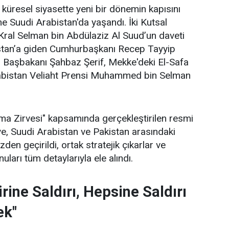
küresel siyasette yeni bir dönemin kapısını
me Suudi Arabistan'da yaşandı. İki Kutsal
Kral Selman bin Abdülaziz Al Suud’un daveti
stan’a giden Cumhurbaşkanı Recep Tayyip
 Başbakanı Şahbaz Şerif, Mekke'deki El-Safa
abistan Veliaht Prensi Muhammed bin Selman
a Zirvesi" kapsamında gerçekleştirilen resmi
e, Suudi Arabistan ve Pakistan arasındaki
den geçirildi, ortak stratejik çıkarlar ve
uları tüm detaylarıyla ele alındı.
rine Saldırı, Hepsine Saldırı
ek"