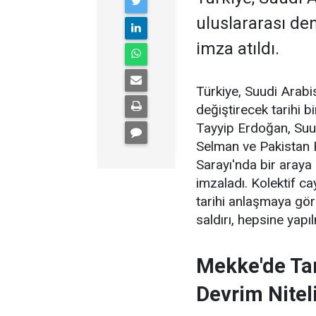
uluslararası den
imza atıldı.
Türkiye, Suudi Arabi
değiştirecek tarihi 
Tayyip Erdoğan, Suu
Selman ve Pakistan 
Sarayı'nda bir aray
imzaladı. Kolektif ca
tarihi anlaşmaya göre
saldırı, hepsine yapı
Mekke'de Tar
Devrim Nitel