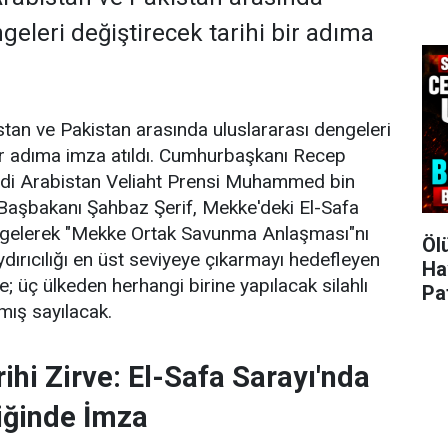
geleri değiştirecek tarihi bir adıma
stan ve Pakistan arasında uluslararası dengeleri
bir adıma imza atıldı. Cumhurbaşkanı Recep
di Arabistan Veliaht Prensi Muhammed bin
Başbakanı Şahbaz Şerif, Mekke'deki El-Safa
a gelerek "Mekke Ortak Savunma Anlaşması"nı
Öl
ydırıcılığı en üst seviyeye çıkarmayı hedefleyen
Ha
; üç ülkeden herhangi birine yapılacak silahlı
Pa
lmış sayılacak.
ihi Zirve: El-Safa Sarayı'nda
iğinde İmza