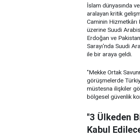
İslam dünyasında ve 
aralayan kritik geliş
Caminin Hizmetkârı 
üzerine Suudi Arabi
Erdoğan ve Pakistan
Sarayı'nda Suudi Ar
ile bir araya geldi.
"Mekke Ortak Savunm
görüşmelerde Türkiy
müstesna ilişkiler göz
bölgesel güvenlik kon
"3 Ülkeden Bi
Kabul Edilec