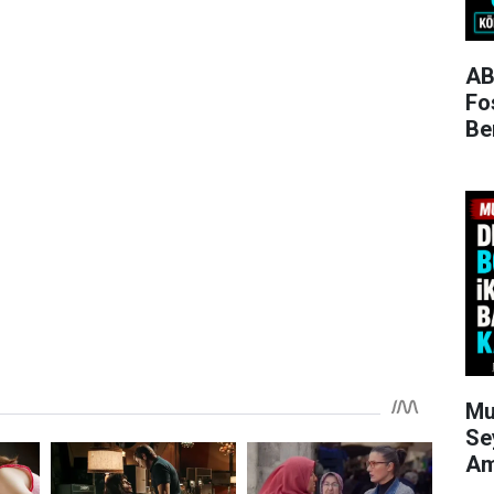
AB
Fo
Be
Mu
Se
Am