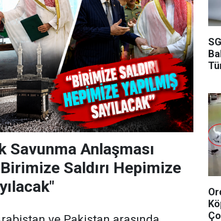
SG
Ba
Tü
k Savunma Anlaşması
"Birimize Saldırı Hepimize
yılacak"
Or
Kö
Ço
Arabistan ve Pakistan arasında