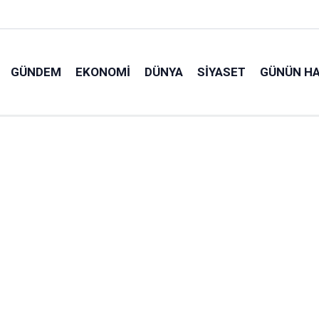
GÜNDEM
EKONOMI
DÜNYA
SIYASET
GÜNÜN HA