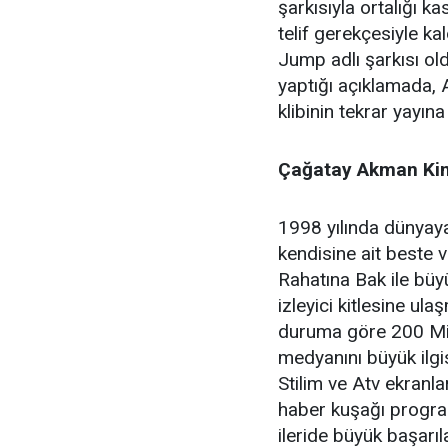
şarkısıyla ortalığı 
telif gerekçesiyle kal
Jump adlı şarkısı ol
yaptığı açıklamada, An
klibinin tekrar yayına
Çağatay Akman Kim
1998 yılında dünyay
kendisine ait beste 
Rahatına Bak ile büy
izleyici kitlesine u
duruma göre 200 Mil
medyanını büyük ilg
Stilim ve Atv ekranl
haber kuşağı program
ileride büyük başarı