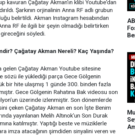
kasıp kavuran Çağatay Akman'ın klibi Youtube'dan
dırıldı. Şarkının orjinalinin Anna RF adlı grubun
duğu belirtildi. Akman Instagram hesabından
AB
na RF ile ilgili bir şeyin olmadığı belirtirken
Fo
 gireceğini söyledi.
Be
dir? Çağatay Akman Nereli? Kaç Yaşında?
a gelen Çağatay Akman Youtube sitesine
ve sözü ile yüklediği parça Gece Gölgenin
ük bir hite ulaşmış 1 günde 300. binden fazla
laşmıştır. Gece Gölgenin Rahatına Bak videosu son
yon’un üzerinde izlenmiştir. Son dönemlerde
isini çeken Çağatay Akman en son İşte Benim
Mu
arında yayınlanan Melih Altınok’un Son Durak
Se
ına katılmıştır. Yaptığı beste ve müziklerle
Am
lara imza atacağının şimdiden sinyalini veren ve