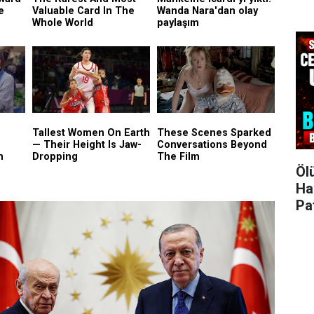
Öl
Ha
Pa