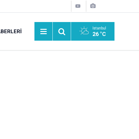
İstanbul
BERLERI
26 °C