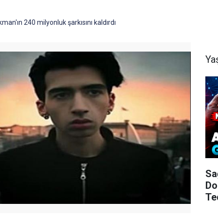
an'ın 240 milyonluk şarkısını kaldırdı
Ya
Sa
Do
Te