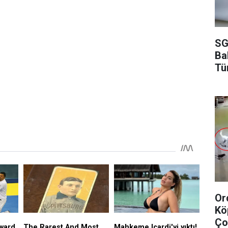
SG
Ba
Tü
Or
Kö
Ço