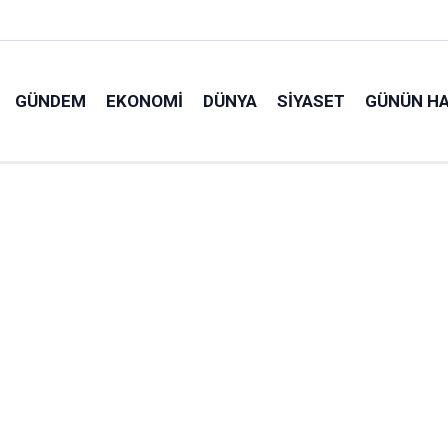
GÜNDEM
EKONOMI
DÜNYA
SIYASET
GÜNÜN HA