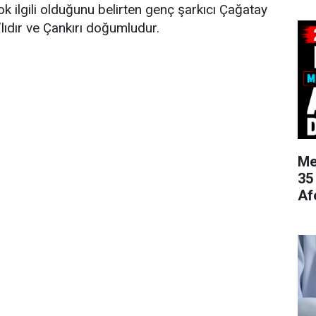
k ilgili olduğunu belirten genç şarkıcı Çağatay
lıdır ve Çankırı doğumludur.
Me
35
Af