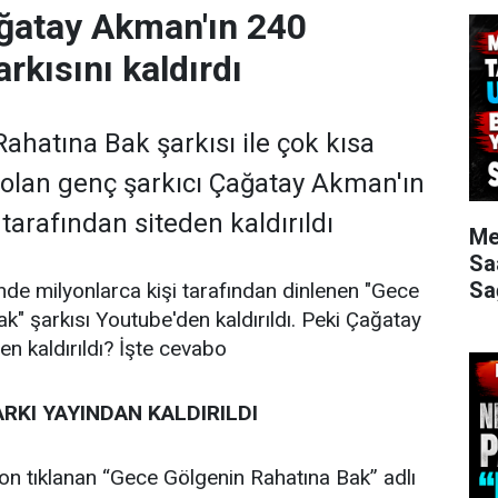
ğatay Akman'ın 240
rkısını kaldırdı
ahatına Bak şarkısı ile çok kısa
olan genç şarkıcı Çağatay Akman'ın
tarafından siteden kaldırıldı
Me
Sa
Sa
inde milyonlarca kişi tarafından dinlenen "Gece
k" şarkısı Youtube'den kaldırıldı. Peki Çağatay
en kaldırıldı? İşte cevabo
RKI YAYINDAN KALDIRILDI
n tıklanan “Gece Gölgenin Rahatına Bak” adlı