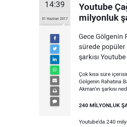
14:39
Youtube Ça
milyonluk şa
01 Haziran 2017
Gece Gölgenin R
sürede popüler 
şarkısı Youtube 
Çok kısa süre içeris
Gölgenin Rahatına Ba
Akman'ın şarkısı ned
240 MİLYONLUK ŞA
Youtube’da 240 milyo