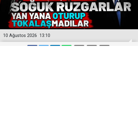
10 Ağustos 2026
13:10
Dip Dibe Oturdular Ama Birbirlerinin
Yüzüne Bakmadılar! TBMM'ye Damga
Vuran Anlar
"Terörsüz Türkiye" süreci kapsamında hazırlanan Milli
Dayanışma ve Toplumsal Bütünleşmenin
Güçlendirilmesine Dair Kanun Teklifi'nin TBMM Genel
Kurulu'ndaki görüşmelerine MHP Lideri Devlet Bahçeli