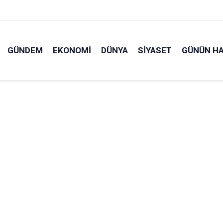
GÜNDEM
EKONOMI
DÜNYA
SIYASET
GÜNÜN HA