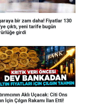
garaya bir zam daha! Fiyatlar 130
ye çıktı, yeni tarife bugün
rürlüğe girdi
tırımcının Aklı Uçacak: Citi Ons
ın İçin Çılgın Rakamı İlan Etti!