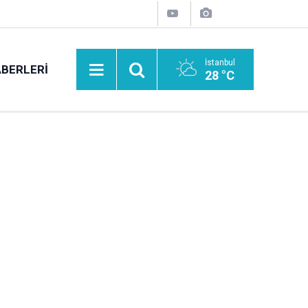
İstanbul
BERLERI
28 °C