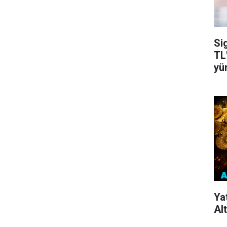
Si
TL'
yü
Ya
Alt