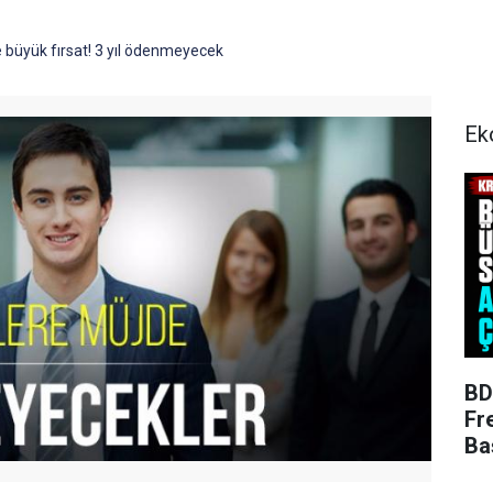
e büyük fırsat! 3 yıl ödenmeyecek
Ek
BD
Fr
Ba