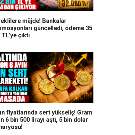
eklilere müjde! Bankalar
omosyonları güncelledi, ödeme 35
 TL'ye çıktı
tın fiyatlarında sert yükseliş! Gram
ın 6 bin 500 lirayı aştı, 5 bin dolar
naryosu!