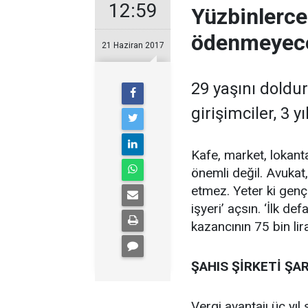
12:59
Yüzbinlerce 
ödenmeyec
21 Haziran 2017
29 yaşını doldu
girişimciler, 3 y
Kafe, market, lokant
önemli değil. Avukat,
etmez. Yeter ki genç
işyeri’ açsın. ‘İlk def
kazancının 75 bin lir
ŞAHIS ŞİRKETİ ŞAR
Vergi avantajı üç yıl