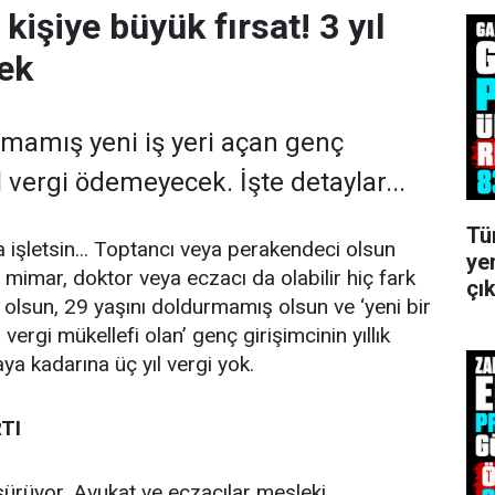
kişiye büyük fırsat! 3 yıl
ek
rmamış yeni iş yeri açan genç
ıl vergi ödemeyecek. İşte detaylar...
Tü
a işletsin... Toptancı veya perakendeci olsun
ye
 mimar, doktor veya eczacı da olabilir hiç fark
çık
 olsun, 29 yaşını doldurmamış olsun ve ‘yeni bir
a vergi mükellefi olan’ genç girişimcinin yıllık
aya kadarına üç yıl vergi yok.
TI
 sürüyor. Avukat ve eczacılar mesleki