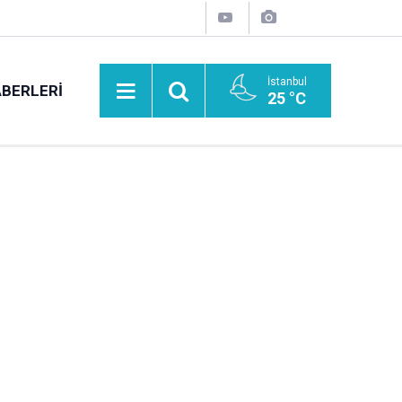
İstanbul
BERLERI
25 °C