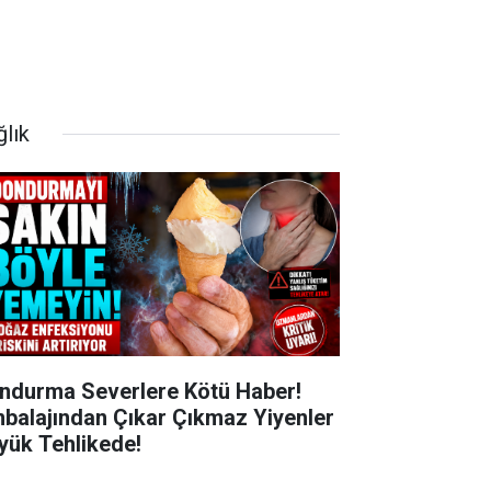
ğlık
ndurma Severlere Kötü Haber!
balajından Çıkar Çıkmaz Yiyenler
yük Tehlikede!