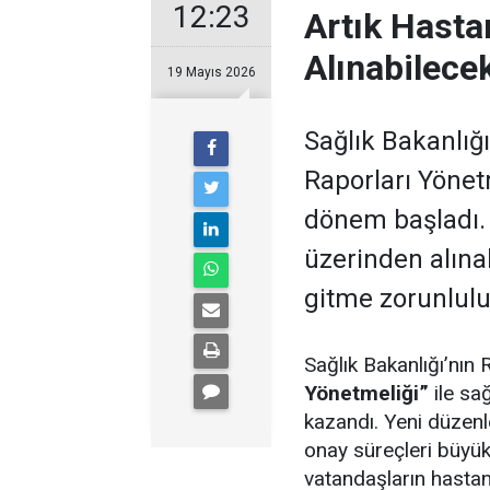
12:23
Artık Hast
Alınabilece
19 Mayıs 2026
Sağlık Bakanlığı
Raporları Yönetm
dönem başladı. 
üzerinden alına
gitme zorunlul
Sağlık Bakanlığı’nın
Yönetmeliği”
ile sağ
kazandı. Yeni düzen
onay süreçleri büyük
vatandaşların hastan