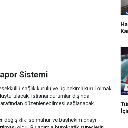
Ha
Kar
apor Sistemi
şekküllü sağlık kurulu ve üç hekimli kurul olmak
 oluşturulacak. İstisnai durumlar dışında
 tarafından düzenlenebilmesi sağlanacak.
Tü
İç
er değişiklik ise mühür ve başhekim onayı
rılması oldu. Bu adımla bürokratik süreçlerin