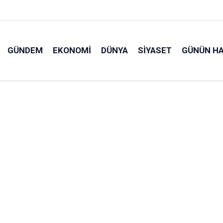
GÜNDEM
EKONOMI
DÜNYA
SIYASET
GÜNÜN HA