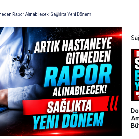
meden Rapor Alınabilecek! Sağlıkta Yeni Dönem
Sa
Do
Am
Bü