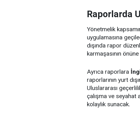
Raporlarda U
Yönetmelik kapsamın
uygulamasına geçilec
dışında rapor düzen
karmaşasının önüne 
Ayrıca raporlara
İng
raporlarının yurt dı
Uluslararası geçerlil
çalışma ve seyahat a
kolaylık sunacak.