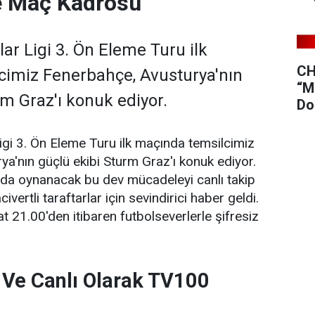
Ve Maç Kadrosu
r Ligi 3. Ön Eleme Turu ilk
CH
cimiz Fenerbahçe, Avusturya'nın
“M
rm Graz'ı konuk ediyor.
Do
gi 3. Ön Eleme Turu ilk maçında temsilcimiz
a'nın güçlü ekibi Sturm Graz'ı konuk ediyor.
a oynanacak bu dev mücadeleyi canlı takip
ivertli taraftarlar için sevindirici haber geldi.
at 21.00'den itibaren futbolseverlerle şifresiz
 Ve Canlı Olarak TV100