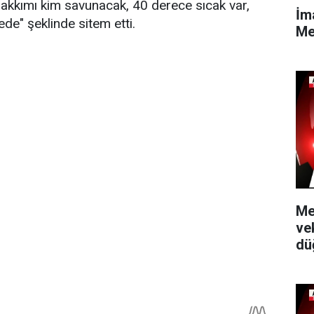
hakkımı kim savunacak, 40 derece sıcak var,
İm
de" şeklinde sitem etti.
Me
Me
ve
dü