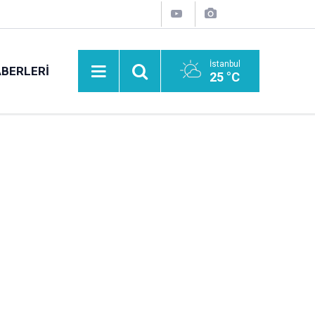
İstanbul
BERLERI
25 °C