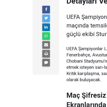
Detayları 
UEFA Şampiyonla
maçında temsil
güçlü ekibi Stu
UEFA Şampiyonlar Li
Fenerbahçe, Avustury
Chobani Stadyumu'nd
etmek isteyen sarı-lac
Kritik karşılaşma, sa
olarak buluşacak.
Maç Şifresiz
Ekranlarında