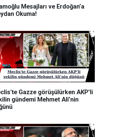
amoğlu Mesajları ve Erdoğan’a
ydan Okuma!
clis'te Gazze görüşülürken AKP’li
kilin gündemi Mehmet Ali’nin
ğünü