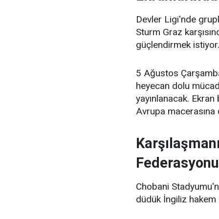
Devler Ligi'nde gru
Sturm Graz karşısında
güçlendirmek istiyor
5 Ağustos Çarşamba
heyecan dolu mücade
yayınlanacak. Ekran b
Avrupa macerasına ca
Karşılaşmanı
Federasyonu
Chobani Stadyumu'nu
düdük İngiliz hakem 