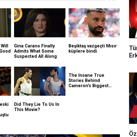
Tü
Er
Öz