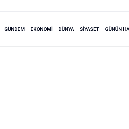
GÜNDEM
EKONOMI
DÜNYA
SIYASET
GÜNÜN HA