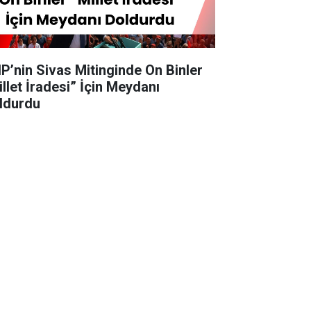
P’nin Sivas Mitinginde On Binler
illet İradesi” İçin Meydanı
ldurdu