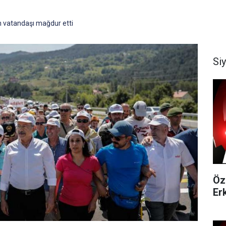
 vatandaşı mağdur etti
Si
Öz
Er