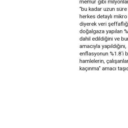
memur gibi milyonlarca
"bu kadar uzun süre
herkes detaylı mikro 
diyerek veri şeffafl
doğalgaza yapılan %
dahil edildiğini ve 
amacıyla yapıldığını,
enflasyonun %1.8'i bu
hamlelerin, çalışanl
kaçınma" amacı taşıd