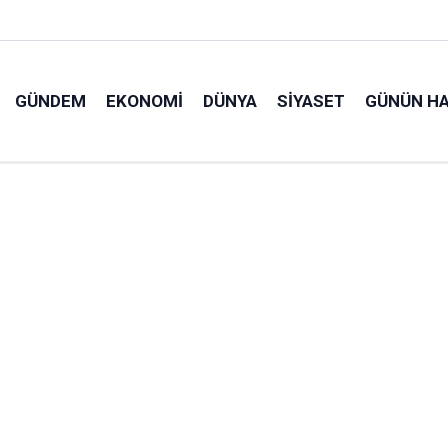
GÜNDEM
EKONOMI
DÜNYA
SIYASET
GÜNÜN HA