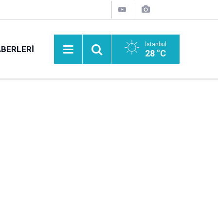
İstanbul
BERLERI
28 °C