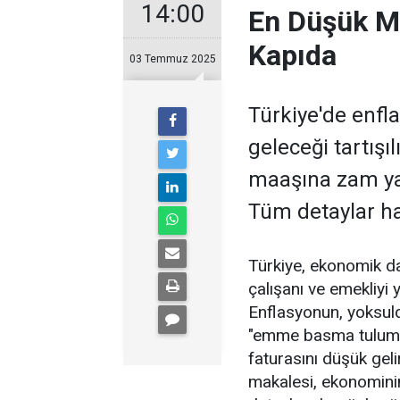
14:00
En Düşük Ma
Kapıda
03 Temmuz 2025
Türkiye'de enfl
geleceği tartışı
maaşına zam yap
Tüm detaylar h
Türkiye, ekonomik da
çalışanı ve emekliyi 
Enflasyonun, yoksulda
"emme basma tulumba" 
faturasını düşük geli
makalesi, ekonominin