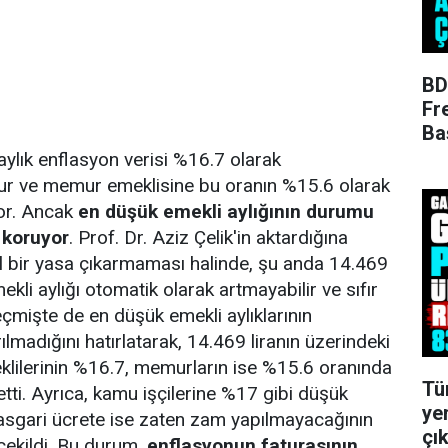
BD
Fr
Ba
ylık enflasyon verisi %16.7 olarak
r ve memur emeklisine bu oranın %15.6 olarak
yor. Ancak
en düşük emekli aylığının durumu
i koruyor
. Prof. Dr. Aziz Çelik'in aktardığına
l bir yasa çıkarmaması halinde, şu anda 14.469
ekli aylığı otomatik olarak artmayabilir ve sıfır
geçmişte de en düşük emekli aylıklarının
ılmadığını hatırlatarak, 14.469 liranın üzerindeki
lilerinin %16.7, memurların ise %15.6 oranında
Tü
tti. Ayrıca, kamu işçilerine %17 gibi düşük
ye
 asgari ücrete ise zaten zam yapılmayacağının
çık
 çekildi. Bu durum,
enflasyonun faturasının,