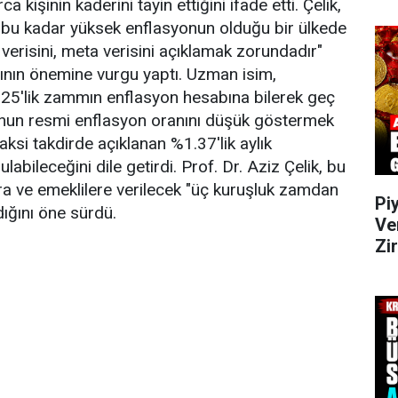
 kişinin kaderini tayin ettiğini ifade etti. Çelik,
 bu kadar yüksek enflasyonun olduğu bir ülkede
verisini, meta verisini açıklamak zorundadır"
ığının önemine vurgu yaptı. Uzman isim,
25'lik zammın enflasyon hesabına bilerek geç
bunun resmi enflasyon oranını düşük göstermek
 aksi takdirde açıklanan %1.37'lik aylık
labileceğini dile getirdi. Prof. Dr. Aziz Çelik, bu
ara ve emeklilere verilecek "üç kuruşluk zamdan
Pi
ığını öne sürdü.
Ve
Zi