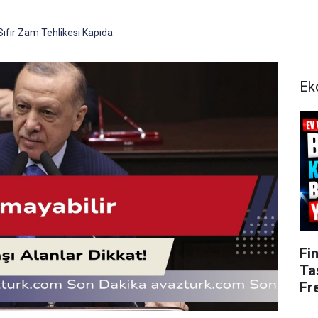
ıfır Zam Tehlikesi Kapıda
Ek
Fi
Ta
Fr