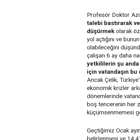
Profesör Doktor Aziz
talebi bastırarak v
düşürmek
olarak öze
yol açtığını ve bunu
olabileceğini düşünd
çalışan 6 ay daha na
yetkililerin şu an
için vatandaşın b
Ancak Çelik, Türkiye'
ekonomik krizler a
dönemlerinde vatanda
boş tencerenin her z
küçümsenmemesi gere
Geçtiğimiz Ocak ayın
belirlenmesi ve 14.47