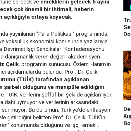
 önüne serecek ve
emeklilerin gelecek 6 ayını
lecek çok önemli bir ihtimali, haberin
 açıklığıyla ortaya koyacak.
Tr
Se
da yayınlanan "Para Politikası" programında,
Do
ı ve yoksulluk ekonomisi konusunda yazılarıyla
a Devrimci İşçi Sendikaları Konfederasyonu
a danışmanlık veren değerli akademisyen
iz Çelik
, programın sunucusu Özlem Hanım'ın
ıcı açıklamalarda bulundu. Prof. Dr. Çelik,
 Kurumu (TÜİK) tarafından açıklanan
in şaibeli olduğunu ve manipüle edildiğini
re TÜİK, verilerini şeffaf bir şekilde açıklamıyor,
na dahi uymuyor ve verilerinin arkasındaki
De
 sunmuyor. Bu durumun, Türkiye'de enflasyon
Kış
ale getirdiğini belirten Prof. Dr. Çelik, TÜİK'in
Bo
ren" konumunda olduğunu ve işçi, emekli,