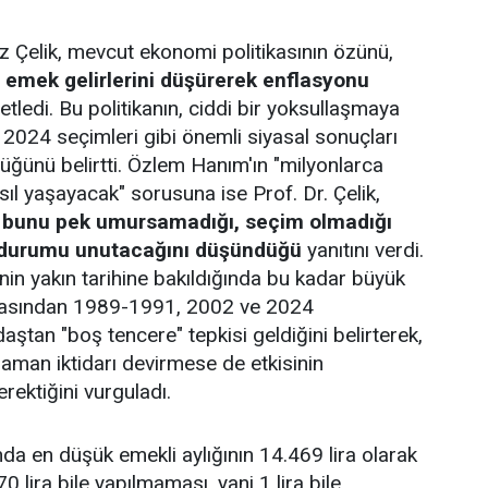
 Çelik, mevcut ekonomi politikasının özünü,
e emek gelirlerini düşürerek enflasyonu
tledi. Bu politikanın, ciddi bir yoksullaşmaya
n 2024 seçimleri gibi önemli siyasal sonuçları
üğünü belirtti. Özlem Hanım'ın "milyonlarca
sıl yaşayacak" sorusuna ise Prof. Dr. Çelik,
da bunu pek umursamadığı, seçim olmadığı
u durumu unutacağını düşündüğü
yanıtını verdi.
nin yakın tarihine bakıldığında bu kadar büyük
rkasından 1989-1991, 2002 ve 2024
ştan "boş tencere" tepkisi geldiğini belirterek,
aman iktidarı devirmese de etkisinin
ktiğini vurguladı.
da en düşük emekli aylığının 14.469 lira olarak
0 lira bile yapılmaması, yani 1 lira bile