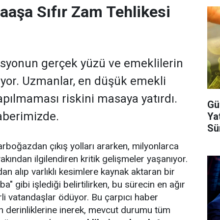
aşa Sıfır Zam Tehlikesi
asyonun gerçek yüzü ve emeklilerin
lıyor. Uzmanlar, en düşük emekli
ılmaması riskini masaya yatırdı.
Gü
aberimizde.
Ya
Sür
rboğazdan çıkış yolları ararken, milyonlarca
yakından ilgilendiren kritik gelişmeler yaşanıyor.
n alıp varlıklı kesimlere kaynak aktaran bir
gibi işlediği belirtilirken, bu sürecin en ağır
rli vatandaşlar ödüyor. Bu çarpıcı haber
 derinliklerine inerek, mevcut durumu tüm