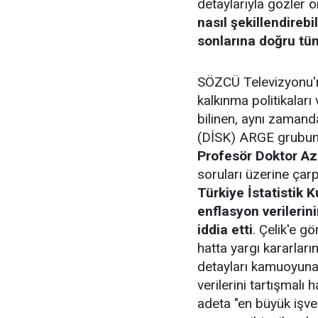
detaylarıyla gözler
nasıl şekillendirebi
sonlarına doğru tüm
SÖZCÜ Televizyonu'n
kalkınma politikalar
bilinen, aynı zamand
(DİSK) ARGE grubun
Profesör Doktor Az
soruları üzerine çarp
Türkiye İstatistik
enflasyon verilerin
iddia etti
. Çelik'e gö
hatta yargı kararları
detayları kamuoyuna
verilerini tartışmalı h
adeta "en büyük işve