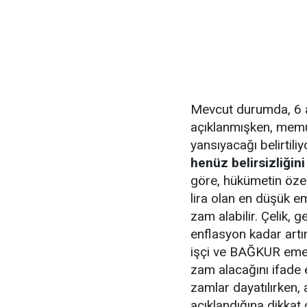
Mevcut durumda, 6 a
açıklanmışken, memu
yansıyacağı belirtili
henüz belirsizliğin
göre, hükümetin öze
lira olan en düşük em
zam alabilir. Çelik, 
enflasyon kadar artır
işçi ve BAĞKUR emek
zam alacağını ifade e
zamlar dayatılırken,
açıklandığına dikkat