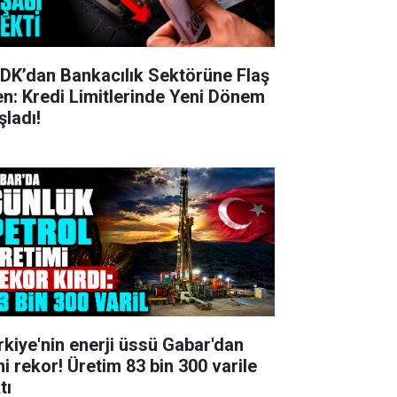
DK’dan Bankacılık Sektörüne Flaş
en: Kredi Limitlerinde Yeni Dönem
şladı!
rkiye'nin enerji üssü Gabar'dan
ni rekor! Üretim 83 bin 300 varile
tı