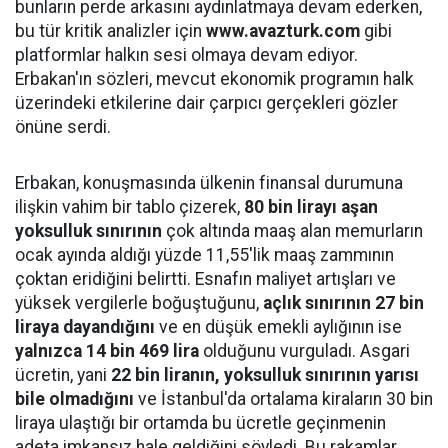
bunların perde arkasını aydınlatmaya devam ederken,
bu tür kritik analizler için
www.avazturk.com
gibi
platformlar halkın sesi olmaya devam ediyor.
Erbakan'ın sözleri, mevcut ekonomik programın halk
üzerindeki etkilerine dair çarpıcı gerçekleri gözler
önüne serdi.
Erbakan, konuşmasında ülkenin finansal durumuna
ilişkin vahim bir tablo çizerek,
80 bin lirayı aşan
yoksulluk sınırının
çok altında maaş alan memurların
ocak ayında aldığı yüzde 11,55'lik maaş zammının
çoktan eridiğini belirtti. Esnafın maliyet artışları ve
yüksek vergilerle boğuştuğunu,
açlık sınırının 27 bin
liraya dayandığını
ve en düşük emekli aylığının ise
yalnızca 14 bin 469 lira
olduğunu vurguladı. Asgari
ücretin, yani
22 bin liranın, yoksulluk sınırının yarısı
bile olmadığını
ve İstanbul'da ortalama kiraların 30 bin
liraya ulaştığı bir ortamda bu ücretle geçinmenin
adeta imkansız hale geldiğini söyledi. Bu rakamlar,