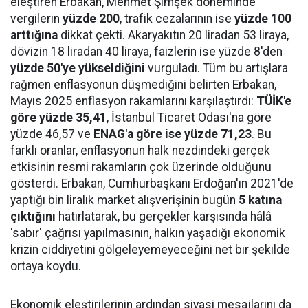
eleştiren Erbakan, Mehmet Şimşek döneminde
vergilerin
yüzde 200
, trafik cezalarının ise
yüzde 100
arttığına
dikkat çekti. Akaryakıtın 20 liradan 53 liraya,
dövizin 18 liradan 40 liraya, faizlerin ise yüzde 8'den
yüzde 50'ye yükseldiğini
vurguladı. Tüm bu artışlara
rağmen enflasyonun düşmediğini belirten Erbakan,
Mayıs 2025 enflasyon rakamlarını karşılaştırdı:
TÜİK'e
göre yüzde 35,41
, İstanbul Ticaret Odası'na göre
yüzde 46,57 ve
ENAG'a göre ise yüzde 71,23
. Bu
farklı oranlar, enflasyonun halk nezdindeki gerçek
etkisinin resmi rakamların çok üzerinde olduğunu
gösterdi. Erbakan, Cumhurbaşkanı Erdoğan'ın 2021'de
yaptığı bin liralık market alışverişinin bugün
5 katına
çıktığını
hatırlatarak, bu gerçekler karşısında hâlâ
'sabır' çağrısı yapılmasının, halkın yaşadığı ekonomik
krizin ciddiyetini gölgeleyemeyeceğini net bir şekilde
ortaya koydu.
Ekonomik eleştirilerinin ardından siyasi mesajlarını da