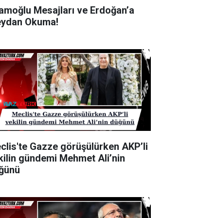
amoğlu Mesajları ve Erdoğan’a
ydan Okuma!
clis'te Gazze görüşülürken AKP’li
kilin gündemi Mehmet Ali’nin
ğünü