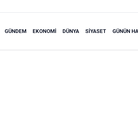
GÜNDEM
EKONOMI
DÜNYA
SIYASET
GÜNÜN HA