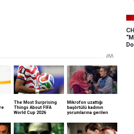
CH
“M
Do