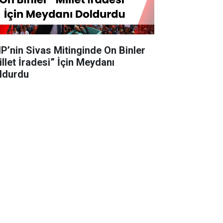
P’nin Sivas Mitinginde On Binler
illet İradesi” İçin Meydanı
ldurdu