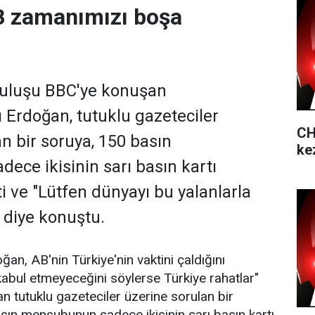
B zamanımızı boşa
uruluşu BBC'ye konuşan
Erdoğan, tutuklu gazeteciler
CH
n bir soruya, 150 basın
ke
ce ikisinin sarı basın kartı
i ve "Lütfen dünyayı bu yalanlarla
 diye konuştu.
n, AB'nin Türkiye'nin vaktini çaldığını
kabul etmeyeceğini söylerse Türkiye rahatlar"
n tutuklu gazeteciler üzerine sorulan bir
asın mensubunun sadece ikisinin sarı basın kartı