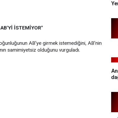
Ye
AB'Yİ İSTEMİYOR"
çoğunluğunun AB'ye girmek istemediğini, AB'nin
rının samimiyetsiz olduğunu vurguladı.
An
da