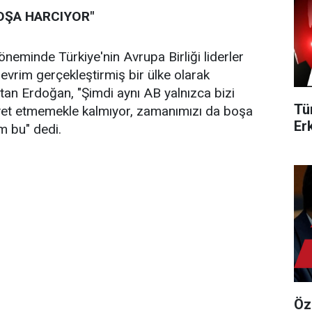
OŞA HARCIYOR"
öneminde Türkiye'nin Avrupa Birliği liderler
devrim gerçekleştirmiş bir ülke olarak
atan Erdoğan, "Şimdi aynı AB yalnızca bizi
Tü
avet etmemekle kalmıyor, zamanımızı da boşa
Er
m bu" dedi.
Öz