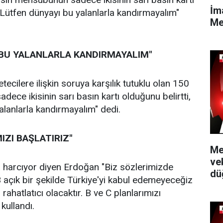
İm
 "Lütfen dünyayı bu yalanlarla kandırmayalım"
Me
 BU YALANLARLA KANDIRMAYALIM"
ecilere ilişkin soruya karşılık tutuklu olan 150
ece ikisinin sarı basın kartı olduğunu belirtti,
alanlarla kandırmayalım" dedi.
IZI BAŞLATIRIZ"
Me
ve
harcıyor diyen Erdoğan "Biz sözlerimizde
dü
 açık bir şekilde Türkiye'yi kabul edemeyeceğiz
rahatlatıcı olacaktır. B ve C planlarımızı
 kullandı.