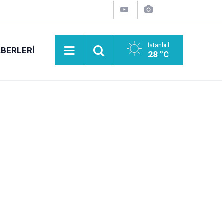
İstanbul
BERLERI
28 °C