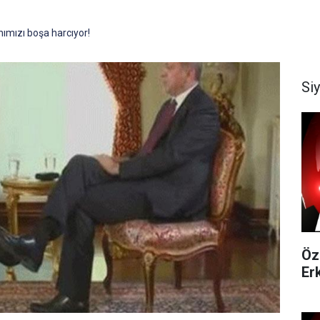
mızı boşa harcıyor!
Si
Öz
Er