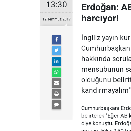
13:30
Erdoğan: A
harcıyor!
12 Temmuz 2017
İngiliz yayın k
Cumhurbaşkanı 
hakkında sorula
mensubunun sade
olduğunu belirtt
kandırmayalım"
Cumhurbaşkanı Erdoğa
belirterek "Eğer AB 
diye konuştu. Erdoğa
soruya ilişkin 150 b