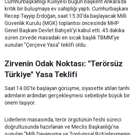
Cumhurbaşkanlığı Külliyesi bugün başkent Ankara'da
kritik bir buluşmaya ev sahipliği yaptı. Cumhurbaşkanı
Recep Tayyip Erdoğan, saat 15.30'da başlayacak Milli
Güvenlik Kurulu (MGK) toplantısı öncesinde MHP
Genel Başkanı Devlet Bahçeli'yi kabul etti. 45 dakika
süren zirvede masadaki en sıcak başlık TBMM'ye
sunulan "Çerçeve Yasa" teklifi oldu.
Zirvenin Odak Noktası: "Terörsüz
Türkiye" Yasa Teklifi
Saat 14.00'te başlayan görüşme, siyasette atılan tarihi
adımların ardından gerçekleşmesi sebebiyle büyük bir
önem taşıyor.
Liderlerin masasında, terör örgütünün feshi süreci
doğrultusunda hazırlanan ve Meclis Başkanlığı'na
sunulan "Milli Dayanışma ve Toplumsal Bütünleşmenin