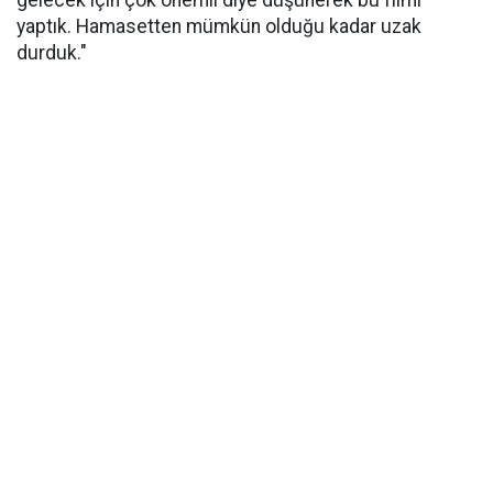
gelecek için çok önemli diye düşünerek bu filmi
yaptık. Hamasetten mümkün olduğu kadar uzak
durduk."