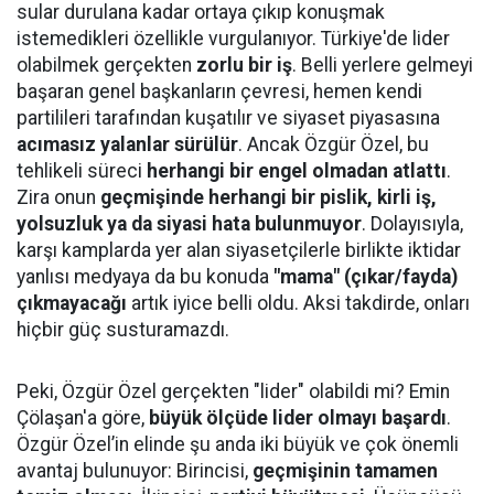
sular durulana kadar ortaya çıkıp konuşmak
istemedikleri özellikle vurgulanıyor. Türkiye'de lider
olabilmek gerçekten
zorlu bir iş
. Belli yerlere gelmeyi
başaran genel başkanların çevresi, hemen kendi
partilileri tarafından kuşatılır ve siyaset piyasasına
acımasız yalanlar sürülür
. Ancak Özgür Özel, bu
tehlikeli süreci
herhangi bir engel olmadan atlattı
.
Zira onun
geçmişinde herhangi bir pislik, kirli iş,
yolsuzluk ya da siyasi hata bulunmuyor
. Dolayısıyla,
karşı kamplarda yer alan siyasetçilerle birlikte iktidar
yanlısı medyaya da bu konuda
"mama" (çıkar/fayda)
çıkmayacağı
artık iyice belli oldu. Aksi takdirde, onları
hiçbir güç susturamazdı.
Peki, Özgür Özel gerçekten "lider" olabildi mi? Emin
Çölaşan'a göre,
büyük ölçüde lider olmayı başardı
.
Özgür Özel’in elinde şu anda iki büyük ve çok önemli
avantaj bulunuyor: Birincisi,
geçmişinin tamamen