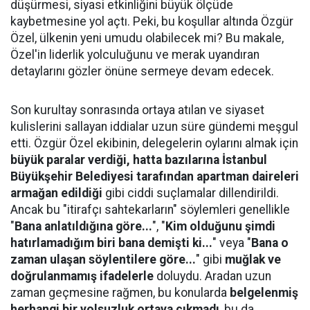
düşürmesi, siyasi etkinliğini büyük ölçüde
kaybetmesine yol açtı. Peki, bu koşullar altında Özgür
Özel, ülkenin yeni umudu olabilecek mi? Bu makale,
Özel'in liderlik yolculuğunu ve merak uyandıran
detaylarını gözler önüne sermeye devam edecek.
Son kurultay sonrasında ortaya atılan ve siyaset
kulislerini sallayan iddialar uzun süre gündemi meşgul
etti. Özgür Özel ekibinin, delegelerin oylarını almak için
büyük paralar verdiği, hatta bazılarına İstanbul
Büyükşehir Belediyesi tarafından apartman daireleri
armağan edildiği
gibi ciddi suçlamalar dillendirildi.
Ancak bu "itirafçı sahtekarların" söylemleri genellikle
"
Bana anlatıldığına göre...
", "
Kim olduğunu şimdi
hatırlamadığım biri bana demişti ki...
" veya "
Bana o
zaman ulaşan söylentilere göre...
" gibi
muğlak ve
doğrulanmamış ifadelerle
doluydu. Aradan uzun
zaman geçmesine rağmen, bu konularda
belgelenmiş
herhangi bir yolsuzluk ortaya çıkmadı
, bu da