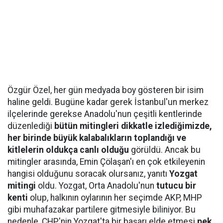
Özgür Özel, her gün medyada boy gösteren bir isim
haline geldi. Bugüne kadar gerek İstanbul'un merkez
ilçelerinde gerekse Anadolu'nun çeşitli kentlerinde
düzenlediği
bütün mitingleri dikkatle izlediğimizde,
her birinde büyük kalabalıkların toplandığı ve
kitlelerin oldukça canlı olduğu
görüldü. Ancak bu
mitingler arasında, Emin Çölaşan'ı en çok etkileyenin
hangisi olduğunu soracak olursanız, yanıtı
Yozgat
mitingi
oldu. Yozgat, Orta Anadolu'nun
tutucu bir
kenti
olup, halkının oylarının her seçimde AKP, MHP
gibi muhafazakar partilere gitmesiyle biliniyor. Bu
nedenle, CHP'nin Yozgat'ta bir başarı elde etmesi
pek