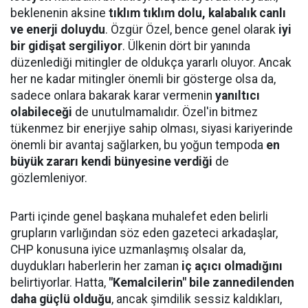
beklenenin aksine
tıklım tıklım dolu, kalabalık canlı
ve enerji doluydu
. Özgür Özel, bence genel olarak
iyi
bir gidişat sergiliyor
. Ülkenin dört bir yanında
düzenlediği mitingler de oldukça yararlı oluyor. Ancak
her ne kadar mitingler önemli bir gösterge olsa da,
sadece onlara bakarak karar vermenin
yanıltıcı
olabileceği
de unutulmamalıdır. Özel'in bitmez
tükenmez bir enerjiye sahip olması, siyasi kariyerinde
önemli bir avantaj sağlarken, bu yoğun tempoda
en
büyük zararı kendi bünyesine verdiği
de
gözlemleniyor.
Parti içinde genel başkana muhalefet eden belirli
grupların varlığından söz eden gazeteci arkadaşlar,
CHP konusuna iyice uzmanlaşmış olsalar da,
duydukları haberlerin her zaman
iç açıcı olmadığını
belirtiyorlar. Hatta,
"Kemalcilerin" bile zannedilenden
daha güçlü olduğu
, ancak şimdilik sessiz kaldıkları,