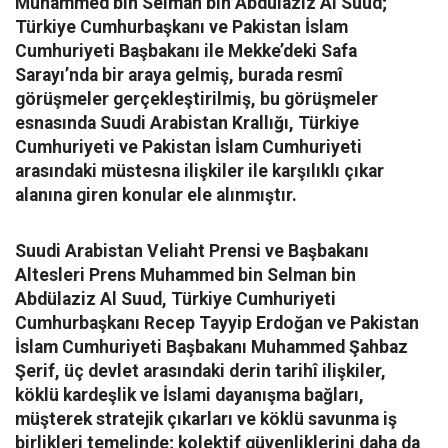
Muhammed bin Selman bin Abdülaziz Al Suud;
Türkiye Cumhurbaşkanı ve Pakistan İslam
Cumhuriyeti Başbakanı ile Mekke’deki Safa
Sarayı’nda bir araya gelmiş, burada resmî
görüşmeler gerçekleştirilmiş, bu görüşmeler
esnasında Suudi Arabistan Krallığı, Türkiye
Cumhuriyeti ve Pakistan İslam Cumhuriyeti
arasındaki müstesna ilişkiler ile karşılıklı çıkar
alanına giren konular ele alınmıştır.
Suudi Arabistan Veliaht Prensi ve Başbakanı
Altesleri Prens Muhammed bin Selman bin
Abdülaziz Al Suud, Türkiye Cumhuriyeti
Cumhurbaşkanı Recep Tayyip Erdoğan ve Pakistan
İslam Cumhuriyeti Başbakanı Muhammed Şahbaz
Şerif, üç devlet arasındaki derin tarihî ilişkiler,
köklü kardeşlik ve İslami dayanışma bağları,
müşterek stratejik çıkarları ve köklü savunma iş
birlikleri temelinde; kolektif güvenliklerini daha da