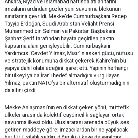
Ankara, Riyad ve İslamabad hattında atılan tarihi
imzaların ardından gözler yeni savunma blokunun
sınırlarına çevrildi. Mekke'de Cumhurbaşkanı Recep
Tayyip Erdoğan, Suudi Arabistan Veliaht Prensi
Muhammed bin Selman ve Pakistan Başbakanı
Şahbaz Şerif tarafından hayata geçirilen paktın
kapsama alanı genişleyebilir. Cumhurbaşkanı
Yardımcısı Cevdet Yılmaz, Mısır'ın askeri gücü, nüfusu
ve stratejik konumuna dikkat çekerek Kahire'nin bu
yapıya dahil olabileceğini işaret etti. Yapının herhangi
bir ülkeyi ya da İran'ı hedef almadığını vurgulayan
Yılmaz, paktın NATO'ya bir alternatif oluşturmadığının
da altını çizdi.
Mekke Anlaşması'nın en dikkat çeken yönü, müttefik
ülkeler arasında kolektif caydırıcılık sağlayan ortak
savunma ilkesi oldu. Uluslararası arenada büyük ses
getiren maddeye göre; imzacılardan birine yapılacak
her türlü silahlı saldırı, diğer iki ülkeye de yapılmış