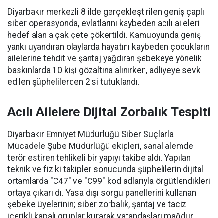
Diyarbakır merkezli 8 ilde gerçekleştirilen geniş çaplı
siber operasyonda, evlatlarını kaybeden acılı aileleri
hedef alan alçak çete çökertildi. Kamuoyunda geniş
yankı uyandıran olaylarda hayatını kaybeden çocukların
ailelerine tehdit ve şantaj yağdıran şebekeye yönelik
baskınlarda 10 kişi gözaltına alınırken, adliyeye sevk
edilen şüphelilerden 2'si tutuklandı.
Acılı Ailelere Dijital Zorbalık Tespiti
Diyarbakır Emniyet Müdürlüğü Siber Suçlarla
Mücadele Şube Müdürlüğü ekipleri, sanal alemde
terör estiren tehlikeli bir yapıyı takibe aldı. Yapılan
teknik ve fiziki takipler sonucunda şüphelilerin dijital
ortamlarda "C47" ve "C99" kod adlarıyla örgütlendikleri
ortaya çıkarıldı. Yasa dışı sorgu panellerini kullanan
şebeke üyelerinin; siber zorbalık, şantaj ve taciz
içerikli kapalı gruplar kurarak vatandaşları mağdur