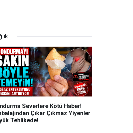
ğlık
ndurma Severlere Kötü Haber!
balajından Çıkar Çıkmaz Yiyenler
yük Tehlikede!