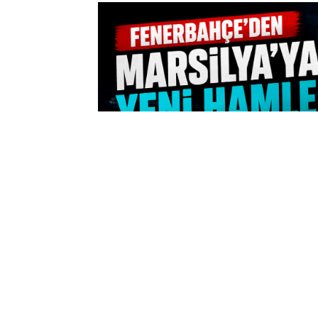
13:11
Kadıköy'de 
Greenwood'
08 Ağustos 2026