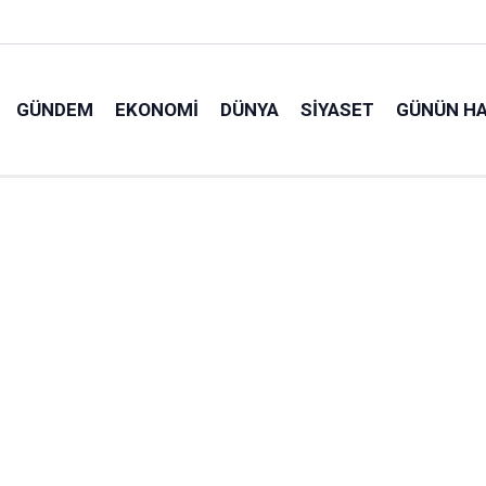
GÜNDEM
EKONOMI
DÜNYA
SIYASET
GÜNÜN HA