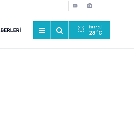
İstanbul
BERLERI
28 °C