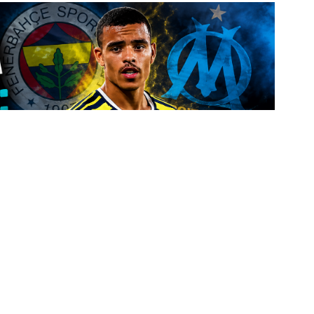
Marsilya Rüzgarı!
dan Sonra Hedef Igor