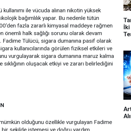
 kullanımı ile vücuda alınan nikotin yüksek
ikolojik bağımlılık yapar. Bu nedenle tütün
Ta
4000’den fazla zararlı kimyasal maddeye rağmen
İk
n önemli halk sağlığı sorunu olarak devam
Tes
r. Fadime Tülücü, sigara dumanına pasif olarak
ara kullanıcılarında görülen fiziksel etkileri ve
ğunu vurgulayarak sigara dumanına maruz kalma
sıklığının oluşacak etkiyi ve zararı belirlediğini
ÜN
Ar
Al
 mümkün olduğunu özellikle vurgulayan Fadime
lı bir şekilde istemesi ve doğru yardım