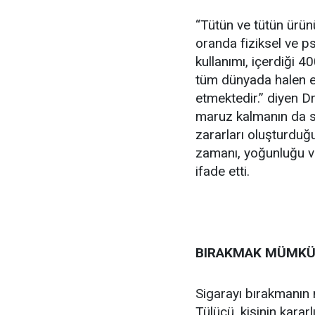
“Tütün ve tütün ürünü
oranda fiziksel ve ps
kullanımı, içerdiği 
tüm dünyada halen e
etmektedir.” diyen D
maruz kalmanın da sig
zararları oluşturdu
zamanı, yoğunluğu ve 
ifade etti.
BIRAKMAK MÜMK
Sigarayı bırakmanın
Tülücü, kişinin karar