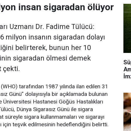
ilyon insan sigaradan ölüyor
arı Uzmanı Dr. Fadime Tülücü:
 6 milyon insanın sigaradan dolayı
iğini belirterek, bunun her 10
şinin sigaradan ölmesi demek
Sü
 çekti.
Am
İm
(WHO) tarafından 1987 yılında ilan edilen 31
sız Günü” dolayısıyla bir açıklamada bulunan
e Üniversitesi Hastanesi Göğüs Hastalıkları
ülücü, Dünya Sigarasız Günü ile sigara
aat süreyle sigara kullanmamaları ve sigarayı
çin teşvik edilmesinin hedeflendiğini belirtti.