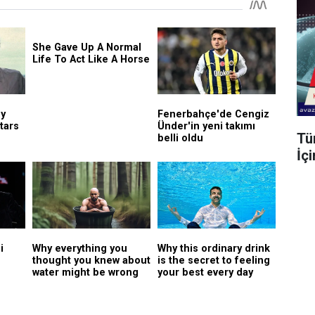
Tü
İç