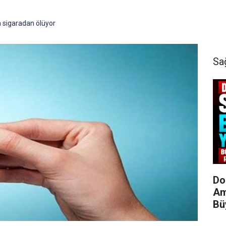
n sigaradan ölüyor
Sa
Do
Am
Bü