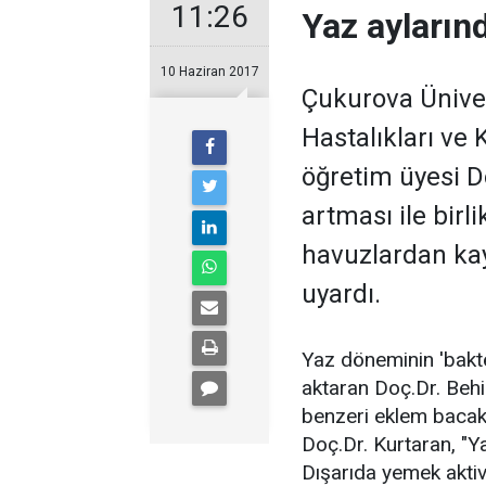
11:26
Yaz ayların
10 Haziran 2017
Çukurova Üniver
Hastalıkları ve 
öğretim üyesi D
artması ile birl
havuzlardan ka
uyardı.
Yaz döneminin 'bakter
aktaran Doç.Dr. Beh
benzeri eklem bacaklıl
Doç.Dr. Kurtaran, "Y
Dışarıda yemek aktivi