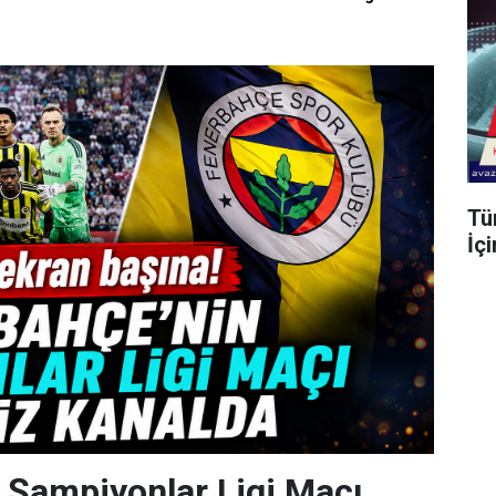
Tü
İç
 Şampiyonlar Ligi Maçı