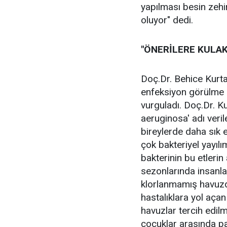
yapılması besin zeh
oluyor" dedi.
"ÖNERİLERE KULAK
Doç.Dr. Behice Kurtar
enfeksiyon görülme 
vurguladı. Doç.Dr. K
aeruginosa' adı veri
bireylerde daha sık 
çok bakteriyel yayılı
bakterinin bu etleri
sezonlarında insanlar
klorlanmamış havuzd
hastalıklara yol açan
havuzlar tercih edilm
çocuklar arasında p