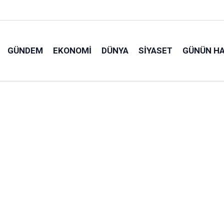
GÜNDEM
EKONOMI
DÜNYA
SIYASET
GÜNÜN HA