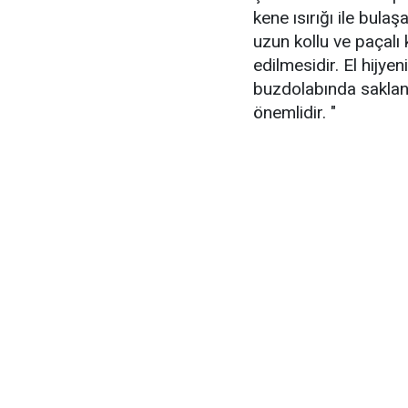
kene ısırığı ile bula
uzun kollu ve paçalı 
edilmesidir. El hijyen
buzdolabında sakla
önemlidir. "