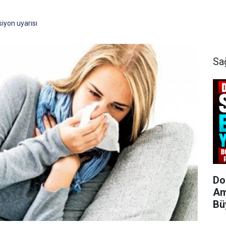
iyon uyarısı
Sa
Do
Am
Bü