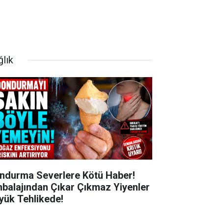
ğlık
ndurma Severlere Kötü Haber!
balajından Çıkar Çıkmaz Yiyenler
yük Tehlikede!