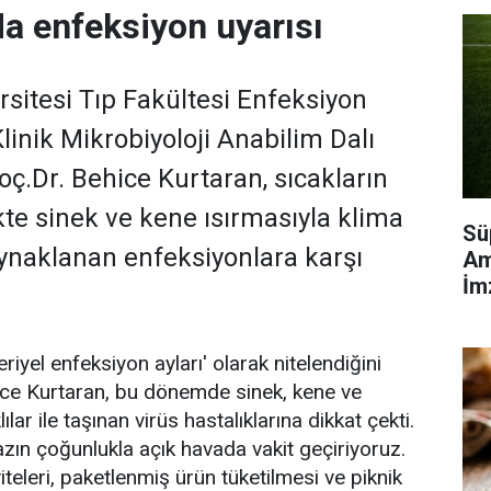
da enfeksiyon uyarısı
sitesi Tıp Fakültesi Enfeksiyon
Klinik Mikrobiyoloji Anabilim Dalı
oç.Dr. Behice Kurtaran, sıcakların
ikte sinek ve kene ısırmasıyla klima
Sü
ynaklanan enfeksiyonlara karşı
Am
İm
iyel enfeksiyon ayları' olarak nitelendiğini
ice Kurtaran, bu dönemde sinek, kene ve
ar ile taşınan virüs hastalıklarına dikkat çekti.
azın çoğunlukla açık havada vakit geçiriyoruz.
teleri, paketlenmiş ürün tüketilmesi ve piknik