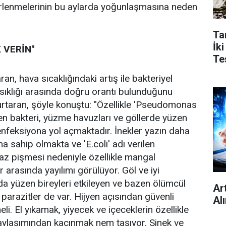
irlenmelerinin bu aylarda yoğunlaşmasına neden
Ta
İk
 VERİN"
Tes
an, hava sıcaklığındaki artış ile bakteriyel
sıklığı arasında doğru orantı bulunduğunu
urtaran, şöyle konuştu: "Özellikle 'Pseudomonas
len bakteri, yüzme havuzları ve göllerde yüzen
enfeksiyona yol açmaktadır. İnekler yazın daha
ma sahip olmakta ve 'E.coli' adı verilen
n az pişmesi nedeniyle özellikle mangal
 arasında yayılımı görülüyor. Göl ve iyi
a yüzen bireyleri etkileyen ve bazen ölümcül
Ar
 parazitler de var. Hijyen açısından güvenli
Al
eli. El yıkamak, yiyecek ve içeceklerin özellikle
aylaşımından kaçınmak nem taşıyor. Sinek ve