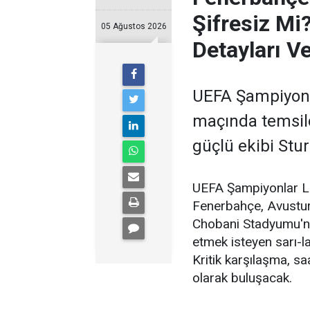
Şifresiz Mi
05 Ağustos 2026
Detayları 
UEFA Şampiyonla
maçında temsil
güçlü ekibi Stu
UEFA Şampiyonlar Li
Fenerbahçe, Avustury
Chobani Stadyumu'nd
etmek isteyen sarı-lac
Kritik karşılaşma, sa
olarak buluşacak.