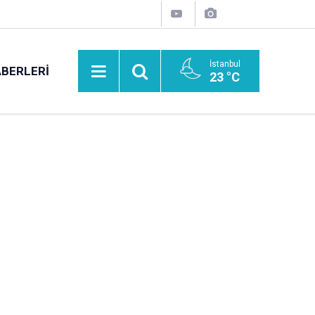
İstanbul
BERLERI
23 °C