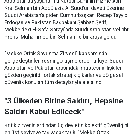
Arabistan'da yaşandı. İki Kutsal Caminin Hizmetkârı
Kral Selman bin Abdülaziz Al Suud’un daveti üzerine
Suudi Arabistan’a giden Cumhurbaşkanı Recep Tayyip
Erdoğan ve Pakistan Başbakanı Şahbaz Şerif,
Mekke'deki El-Safa Sarayı'nda Suudi Arabistan Veliaht
Prensi Muhammed bin Selman ile bir araya geldi.
"Mekke Ortak Savunma Zirvesi" kapsamında
gerçekleştirilen resmi görüşmelerde Türkiye, Suudi
Arabistan ve Pakistan arasındaki müstesna ilişkiler
gözden geçirildi, ortak stratejik çıkarlar ve bölgesel
güvenlik konuları tüm detaylarıyla ele alındı.
"3 Ülkeden Birine Saldırı, Hepsine
Saldırı Kabul Edilecek"
Kritik zirvenin ardından üç devletin kolektif güvenliğini
en üst seviyeye taşıyacak tarihi "Mekke Ortak