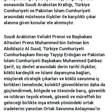
esnasında Suudi Arabistan Krallığı, Türkiye
Cumhuriyeti ve Pakistan İslam Cumhuriyeti
arasındaki müstesna ilişkiler ile karşılıklı çıkar
alanına giren konular ele alınmıştır.
Suudi Arabistan Veliaht Prensi ve Başbakanı
Altesleri Prens Muhammed bin Selman bin
Abdülaziz Al Suud, Türkiye Cumhuriyeti
Cumhurbaşkanı Recep Tayyip Erdoğan ve Pakistan
İslam Cumhuriyeti Başbakanı Muhammed Şahbaz
Şerif, üç devlet arasındaki derin tarihî ilişkiler,
köklü kardeşlik ve İslami dayanışma bağları,
müşterek stratejik çıkarları ve köklü savunma iş
birlikleri temelinde; kolektif güvenliklerini daha da
güçlendirmek, bölgede ve ötesinde barış, güvenlik
ve istikrarı teşvik etmek, güvenli ve müreffeh bir
geleceği birlikte inşa etmek yönündeki ortak
iradelerini yansıtan Ortak Savunma Anlaşması’nı