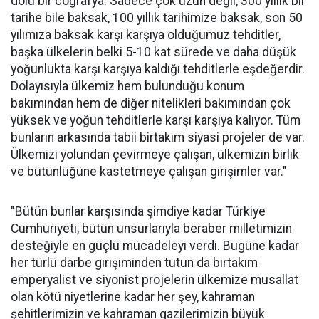
dolu bir coğrafya. Sadece çok uzun değil, 300 yıllık bir
tarihe bile baksak, 100 yıllık tarihimize baksak, son 50
yılımıza baksak karşı karşıya olduğumuz tehditler,
başka ülkelerin belki 5-10 kat sürede ve daha düşük
yoğunlukta karşı karşıya kaldığı tehditlerle eşdeğerdir.
Dolayısıyla ülkemiz hem bulunduğu konum
bakımından hem de diğer nitelikleri bakımından çok
yüksek ve yoğun tehditlerle karşı karşıya kalıyor. Tüm
bunların arkasında tabii birtakım siyasi projeler de var.
Ülkemizi yolundan çevirmeye çalışan, ülkemizin birlik
ve bütünlüğüne kastetmeye çalışan girişimler var."
"Bütün bunlar karşısında şimdiye kadar Türkiye
Cumhuriyeti, bütün unsurlarıyla beraber milletimizin
desteğiyle en güçlü mücadeleyi verdi. Bugüne kadar
her türlü darbe girişiminden tutun da birtakım
emperyalist ve siyonist projelerin ülkemize musallat
olan kötü niyetlerine kadar her şey, kahraman
şehitlerimizin ve kahraman gazilerimizin büyük